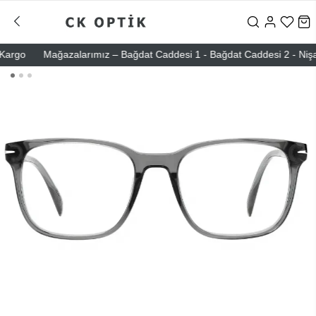
go
Mağazalarımız – Bağdat Caddesi 1 - Bağdat Caddesi 2 - Nişantaşı