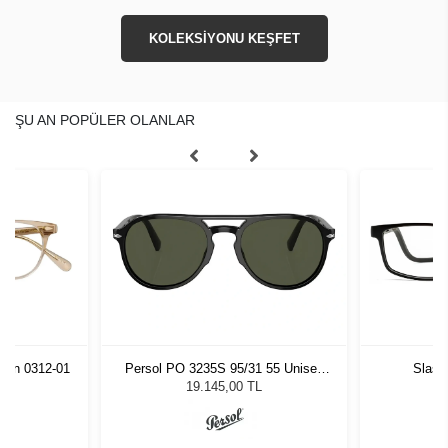
KOLEKSİYONU KEŞFET
ŞU AN POPÜLER OLANLAR
mon 0312-01
Persol PO 3235S 95/31 55 Unisex
Slast
Güneş Gözlüğü
19.145,00 TL