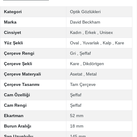
Kategori
Optik Gözlükleri
Marka
David Beckham
Cinsiyet
Kadın
,
Erkek
,
Unisex
Yüz Şekli
Oval
,
Yuvarlak
,
Kalp
,
Kare
Çerçeve Rengi
Gri
,
Şeffaf
Çerçeve Şekli
Kare
,
Dikdörtgen
Çerçeve Materyali
Asetat
,
Metal
Çerçeve Tasarımı
Tam Çerçeve
Cam Özelliği
Şeffaf
Cam Rengi
Şeffaf
Ekartman
52 mm
Burun Aralığı
18 mm
Sap Uzunluğu
145 mm