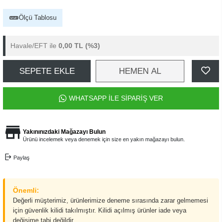
Ölçü Tablosu
Havale/EFT ile
0,00 TL
(%3)
SEPETE EKLE
HEMEN AL
WHATSAPP İLE SİPARİŞ VER
Yakınınızdaki Mağazayı Bulun
Ürünü incelemek veya denemek için size en yakın mağazayı bulun.
Paylaş
Önemli:
Değerli müşterimiz, ürünlerimize deneme sırasında zarar gelmemesi
için güvenlik kilidi takılmıştır. Kilidi açılmış ürünler iade veya
değişime tabi değildir.