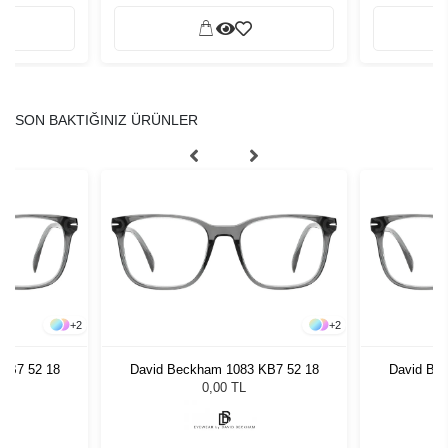
SON BAKTIĞINIZ ÜRÜNLER
+
2
+
2
KB7 52 18
David Beckham 1083 KB7 52 18
David Be
0,00 TL