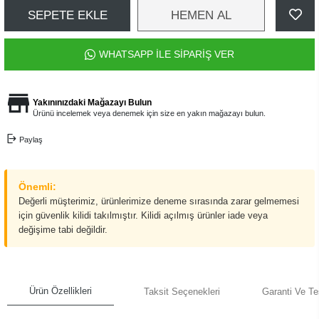
SEPETE EKLE
HEMEN AL
WHATSAPP İLE SİPARİŞ VER
Yakınınızdaki Mağazayı Bulun
Ürünü incelemek veya denemek için size en yakın mağazayı bulun.
Paylaş
Önemli:
Değerli müşterimiz, ürünlerimize deneme sırasında zarar gelmemesi
için güvenlik kilidi takılmıştır. Kilidi açılmış ürünler iade veya
değişime tabi değildir.
Ürün Özellikleri
Taksit Seçenekleri
Garanti Ve Te