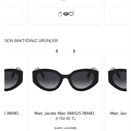
SON BAKTIĞINIZ ÜRÜNLER
G/S 08A9O -
Marc Jacobs Marc 694/G/S 08A9O -
Marc Jacob
özlüğü
54 Kadın Güneş Gözlüğü
54 Ka
8.750,00 TL