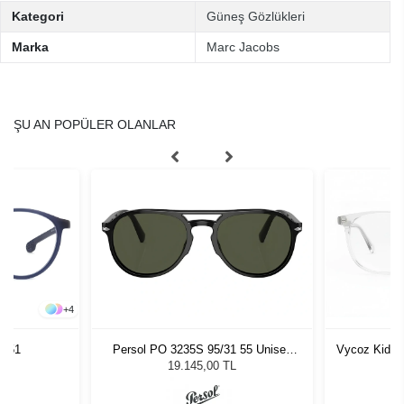
Kategori
Güneş Gözlükleri
Marka
Marc Jacobs
ŞU AN POPÜLER OLANLAR
+
4
JP51
Persol PO 3235S 95/31 55 Unisex
Vycoz Kids 
Güneş Gözlüğü
19.145,00 TL