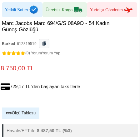
Yetkili Satıcı
Ücretsiz Kargo
Yurtdışı Gönderim
Marc Jacobs Marc 694/G/S 08A9O - 54 Kadın
Güneş Gözlüğü
Barkod
:
612819519
(0) Yorum
Yorum Yap
8.750,00 TL
729,17 TL 'den başlayan taksitlerle
Ölçü Tablosu
Havale/EFT ile
8.487,50 TL
(%3)