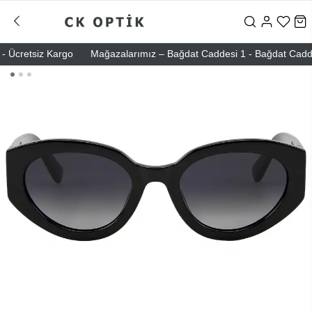
Ücretsiz Kargo
Mağazalarımız – Bağdat Caddesi 1 - Bağdat Caddesi 2