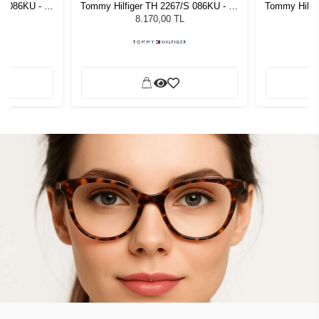
S 086KU - 56
Tommy Hilfiger TH 2267/S 086KU - 56
Tommy Hilfi
zlüğü
Unisex Güneş Gözlüğü
Unis
8.170,00 TL