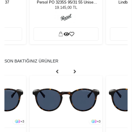
3 - 37
Persol PO 3235S 95/31 55 Unisex
Lindber
Güneş Gözlüğü
19.145,00 TL
SON BAKTIĞINIZ ÜRÜNLER
+
3
+
3