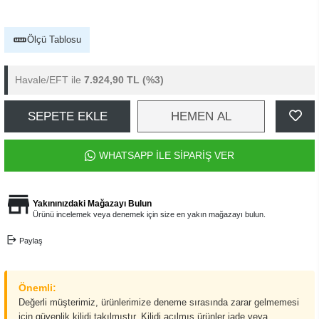
Ölçü Tablosu
Havale/EFT ile
7.924,90 TL
(%3)
SEPETE EKLE
HEMEN AL
WHATSAPP İLE SİPARİŞ VER
Yakınınızdaki Mağazayı Bulun
Ürünü incelemek veya denemek için size en yakın mağazayı bulun.
Paylaş
Önemli:
Değerli müşterimiz, ürünlerimize deneme sırasında zarar gelmemesi
için güvenlik kilidi takılmıştır. Kilidi açılmış ürünler iade veya