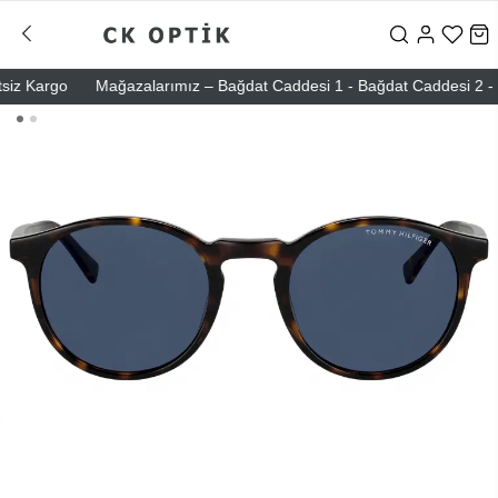
 Kargo
Mağazalarımız – Bağdat Caddesi 1 - Bağdat Caddesi 2 - Nişant