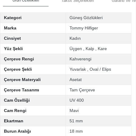
Ürün Özellikleri
Taksit Seçenekleri
Garanti Ve Te
Kategori
Güneş Gözlükleri
Marka
Tommy Hilfiger
Cinsiyet
Kadın
Yüz Şekli
Üçgen
,
Kalp
,
Kare
Çerçeve Rengi
Kahverengi
Çerçeve Şekli
Yuvarlak
,
Oval / Elips
Çerçeve Materyali
Asetat
Çerçeve Tasarımı
Tam Çerçeve
Cam Özelliği
UV 400
Cam Rengi
Mavi
Ekartman
51 mm
Burun Aralığı
18 mm