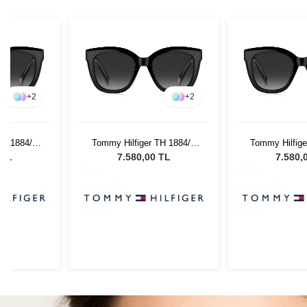
+
2
+
2
TH 1884/S
Tommy Hilfiger TH 1884/S
Tommy Hilfige
ın Güneş
8079O - 52 Kadın Güneş
8079O - 52 K
 TL
7.580,00 TL
7.580,
ü
Gözlüğü
Gözl