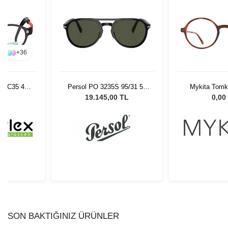
+
36
5 MC35 40
Persol PO 3235S 95/31 55
Mykita Tomk
Unisex Güneş Gözlüğü
L
19.145,00 TL
0,00
SON BAKTIĞINIZ ÜRÜNLER