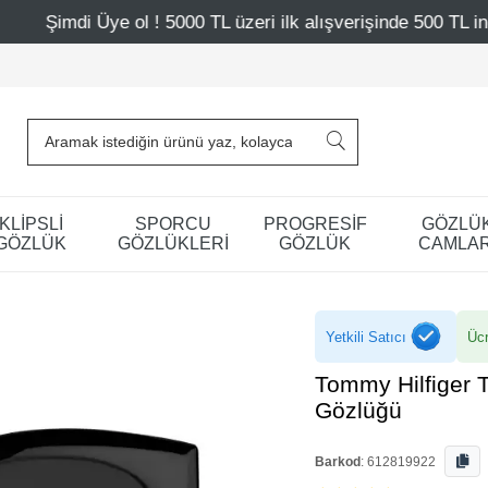
! 5000 TL üzeri ilk alışverişinde 500 TL indirim
Mağazal
KLİPSLİ
SPORCU
PROGRESİF
GÖZLÜ
GÖZLÜK
GÖZLÜKLERİ
GÖZLÜK
CAMLAR
Yetkili Satıcı
Ücr
Tommy Hilfiger 
Gözlüğü
Barkod
:
612819922