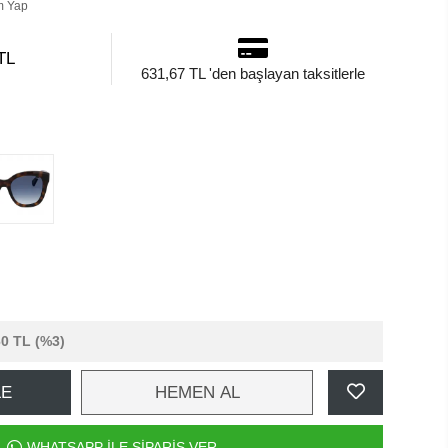
m Yap
TL
631,67 TL 'den başlayan taksitlerle
60 TL
(%3)
LE
HEMEN AL
WHATSAPP İLE SİPARİŞ VER