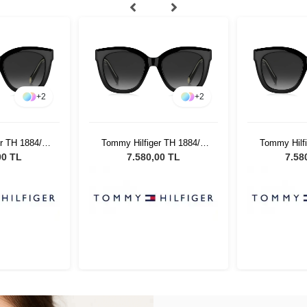
+
2
+
2
r TH 1884/S
Tommy Hilfiger TH 1884/S
Tommy Hilf
adın Güneş
8079O - 52 Kadın Güneş
8079O - 5
00 TL
7.580,00 TL
7.58
üğü
Gözlüğü
Gö