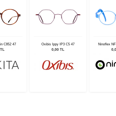
in C852 47
Oxibis Ippy IP3 C5 47
Ninoflex N
1
 TL
0,00 TL
0,