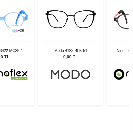
+
36
F3422 MC28 40
Modo 4123 BLK 51
Ninoflex
4 128
00 TL
0,00 TL