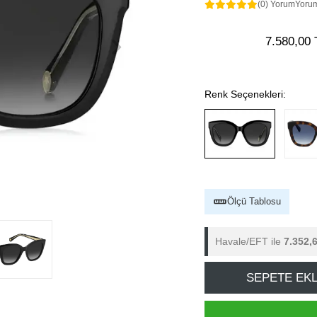
(0) Yorum
Yoru
7.580,00 
Renk Seçenekleri:
Ölçü Tablosu
Havale/EFT ile
7.352,
SEPETE EK