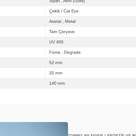
Siyah
,
Altın (Gold)
Çekik / Cat Eye
Asetat
,
Metal
Tam Çerçeve
UV 400
Füme
,
Degrade
52 mm
20 mm
140 mm
TOMMY HILFIGER | SPORTİF VE