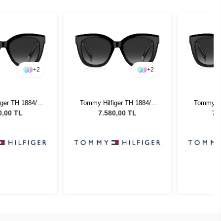
+
2
+
2
iger TH 1884/S
Tommy Hilfiger TH 1884/S
Tommy Hi
2 Kadın Güneş
8079O - 52 Kadın Güneş
8079O -
0,00 TL
7.580,00 TL
7.
zlüğü
Gözlüğü