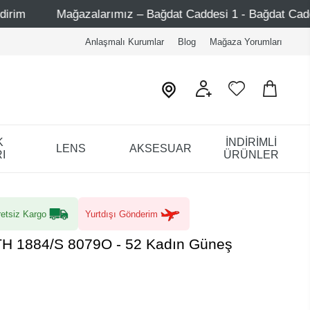
arımız – Bağdat Caddesi 1 - Bağdat Caddesi 2 - Nişantaşı – 
Anlaşmalı Kurumlar
Blog
Mağaza Yorumları
K
İNDİRİMLİ
LENS
AKSESUAR
I
ÜRÜNLER
etsiz Kargo
Yurtdışı Gönderim
TH 1884/S 8079O - 52 Kadın Güneş