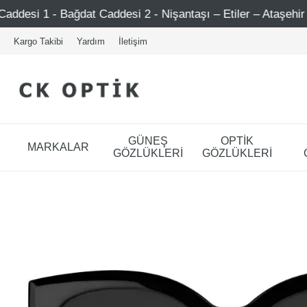
addesi 2 - Nişantaşı – Etiler – Ataşehir
Şimdi Üye ol 
Kargo Takibi
Yardım
İletişim
GÜNEŞ
OPTİK
MARKALAR
GÖZLÜKLERİ
GÖZLÜKLERİ