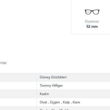
Ekartman
52 mm
mlar
Güneş Gözlükleri
Tommy Hilfiger
Kadın
Oval
,
Üçgen
,
Kalp
,
Kare