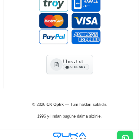
llms.txt
AI READY
© 2026
CK Optik
— Tüm hakları saklıdır.
1996 yılından bugüne daima sizinle.