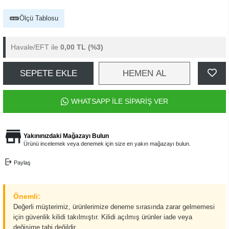
Ölçü Tablosu
Havale/EFT ile
0,00 TL
(%3)
SEPETE EKLE
HEMEN AL
WHATSAPP İLE SİPARİŞ VER
Yakınınızdaki Mağazayı Bulun
Ürünü incelemek veya denemek için size en yakın mağazayı bulun.
Paylaş
Önemli:
Değerli müşterimiz, ürünlerimize deneme sırasında zarar gelmemesi
için güvenlik kilidi takılmıştır. Kilidi açılmış ürünler iade veya
değişime tabi değildir.