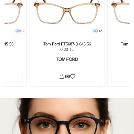
+
2
+
2
 045 56
Tom Ford FT5687-B 045 56
Tom Fo
0,00 TL