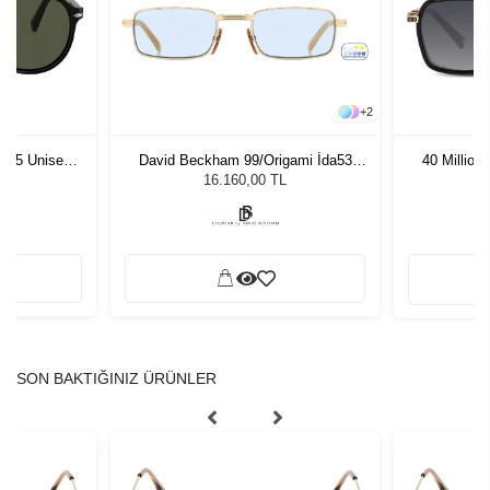
+
2
1 55 Unisex
David Beckham 99/Origami İda53
40 Million
ğü
Unisex Güneş Gözlüğü
L
16.160,00 TL
SON BAKTIĞINIZ ÜRÜNLER