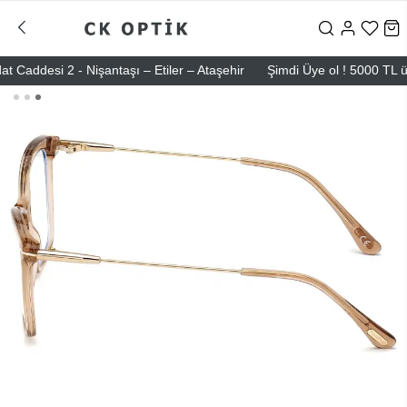
desi 2 - Nişantaşı – Etiler – Ataşehir
Şimdi Üye ol ! 5000 TL üzeri 