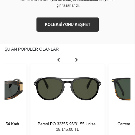
için tasarlandı.
KOLEKSİYONU KEŞFET
ŞU AN POPÜLER OLANLAR
7 - 54 Kadın
Persol PO 3235S 95/31 55 Unisex
Carrera 3
ğü
Güneş Gözlüğü
L
19.145,00 TL