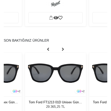
SON BAKTIĞINIZ ÜRÜNLER
+
2
+
2
nisex Güneş
Tom Ford FT1213 01D Unisex Güneş
Tom Ford F
Gözlüğü
L
29.365,25 TL