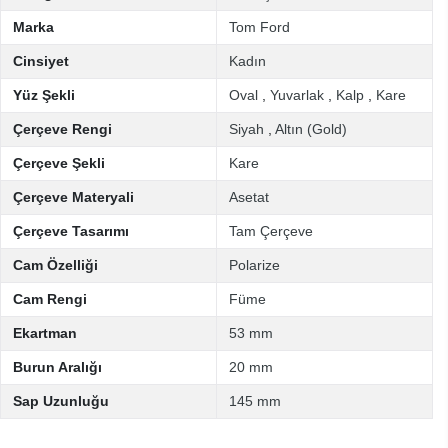
Marka
Tom Ford
Cinsiyet
Kadın
Yüz Şekli
Oval
,
Yuvarlak
,
Kalp
,
Kare
Çerçeve Rengi
Siyah
,
Altın (Gold)
Çerçeve Şekli
Kare
Çerçeve Materyali
Asetat
Çerçeve Tasarımı
Tam Çerçeve
Cam Özelliği
Polarize
Cam Rengi
Füme
Ekartman
53 mm
Burun Aralığı
20 mm
Sap Uzunluğu
145 mm