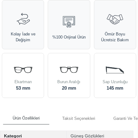
Kolay İade ve
Ömür Boyu
%100 Orijinal Ürün
Değişim
Ücretsiz Bakım
Ekartman
Burun Aralığı
Sap Uzunluğu
53 mm
20 mm
145 mm
Ürün Özellikleri
Taksit Seçenekleri
Garanti Ve Te
Kategori
Güneş Gözlükleri