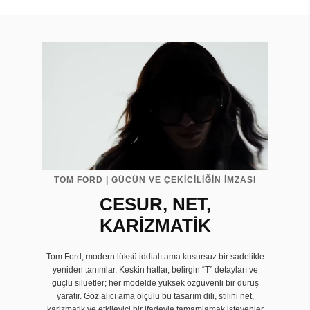
TOM FORD | GÜCÜN VE ÇEKİCİLİĞİN İMZASI
CESUR, NET,
KARİZMATİK
Tom Ford, modern lüksü iddialı ama kusursuz bir sadelikle
yeniden tanımlar. Keskin hatlar, belirgin “T” detayları ve
güçlü siluetler; her modelde yüksek özgüvenli bir duruş
yaratır. Göz alıcı ama ölçülü bu tasarım dili, stilini net,
karizmatik ve etkileyici bir ifadeyle tamamlamak isteyenler