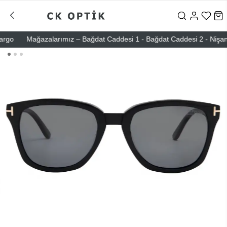
o
Mağazalarımız – Bağdat Caddesi 1 - Bağdat Caddesi 2 - Nişantaşı –