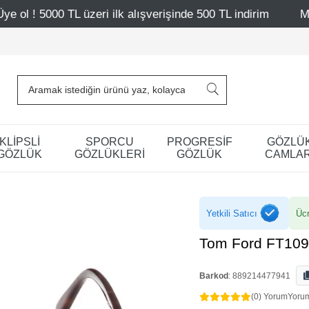
ri ilk alışverişinde 500 TL indirim
Mağazalarımız – Bağ
KLİPSLİ
SPORCU
PROGRESİF
GÖZLÜ
GÖZLÜK
GÖZLÜKLERİ
GÖZLÜK
CAMLAR
Yetkili Satıcı
Ücr
Tom Ford FT109
Barkod
:
889214477941
(0) Yorum
Yoru