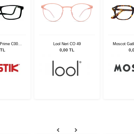
 Prime C001
Lool Neri CO 49
Moscot Gatk
t
20
 TL
0,00 TL
0,