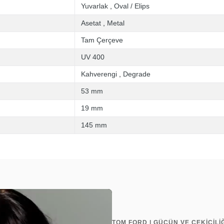
Yuvarlak
,
Oval / Elips
Asetat
,
Metal
Tam Çerçeve
UV 400
Kahverengi
,
Degrade
53 mm
19 mm
145 mm
TOM FORD | GÜCÜN VE ÇEKİCİLİĞ