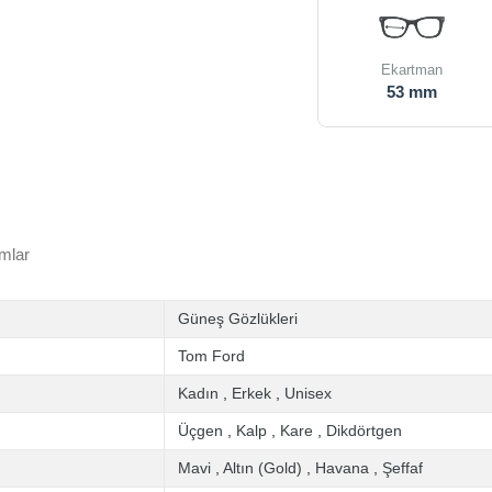
Ekartman
53 mm
mlar
Güneş Gözlükleri
Tom Ford
Kadın
,
Erkek
,
Unisex
Üçgen
,
Kalp
,
Kare
,
Dikdörtgen
Mavi
,
Altın (Gold)
,
Havana
,
Şeffaf