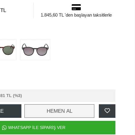
 TL
1.845,60 TL 'den başlayan taksitlerle
,81 TL
(%3)
LE
HEMEN AL
WHATSAPP İLE SİPARİŞ VER