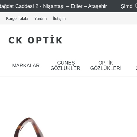
işantaşı – Etiler – Ataşehir
Şimdi Üye ol ! 5000 TL üze
Kargo Takibi
Yardım
İletişim
GÜNEŞ
OPTİK
MARKALAR
GÖZLÜKLERİ
GÖZLÜKLERİ