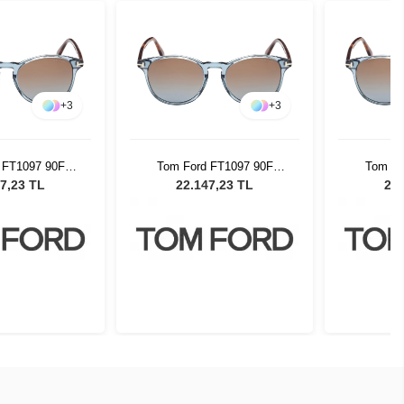
+
3
+
3
 FT1097 90F
Tom Ford FT1097 90F
Tom Fo
üneş Gözlüğü
Unisex Güneş Gözlüğü
Unisex
7,23 TL
22.147,23 TL
22.