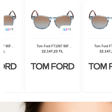
+
3
+
3
097 90F
Tom Ford FT1097 90F
Tom Ford F
Gözlüğü
Unisex Güneş Gözlüğü
Unisex Güne
3 TL
22.147,23 TL
22.147