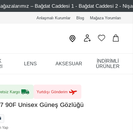
dat Caddesi 1 - Bağdat Caddesi 2 - Nişantaşı – Etiler – Ata
Anlaşmalı Kurumlar
Blog
Mağaza Yorumları
K
İNDİRİMLİ
LENS
AKSESUAR
I
ÜRÜNLER
etsiz Kargo
Yurtdışı Gönderim
7 90F Unisex Güneş Gözlüğü
m Yap