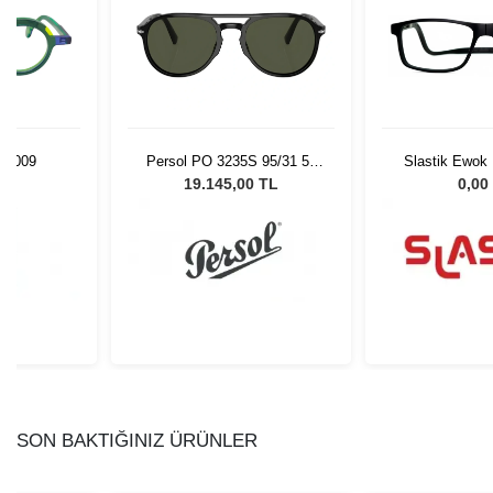
n 009
Persol PO 3235S 95/31 55
Slastik Ewok
Unisex Güneş Gözlüğü
Op
L
19.145,00 TL
0,00
SON BAKTIĞINIZ ÜRÜNLER