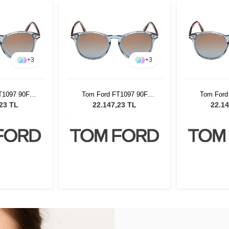
+
3
+
3
T1097 90F
Tom Ford FT1097 90F
Tom Ford
ş Gözlüğü
Unisex Güneş Gözlüğü
Unisex G
,23 TL
22.147,23 TL
22.14