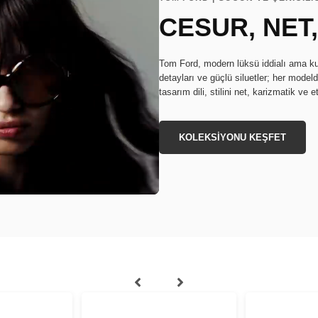
CESUR, NET
Tom Ford, modern lüksü iddialı ama kusu
detayları ve güçlü siluetler; her model
tasarım dili, stilini net, karizmatik ve 
KOLEKSİYONU KEŞFET