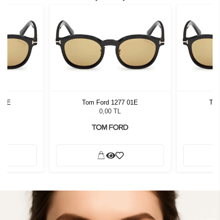
 01E
Tom Ford 1277 01E
Tom
0,00 TL