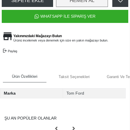
SEPETE EKLE
HEMEN AL
WHATSAPP İLE SİPARİŞ VER
Yakınınızdaki Mağazayı Bulun
Ürünü incelemek veya denemek için size en yakın mağazayı bulun.
Paylaş
Ürün Özellikleri
Taksit Seçenekleri
Garanti Ve Te
Marka
Tom Ford
ŞU AN POPÜLER OLANLAR