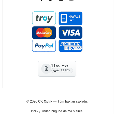
llms.txt
AI READY
© 2026
CK Optik
— Tüm hakları saklıdır.
1996 yılından bugüne daima sizinle.