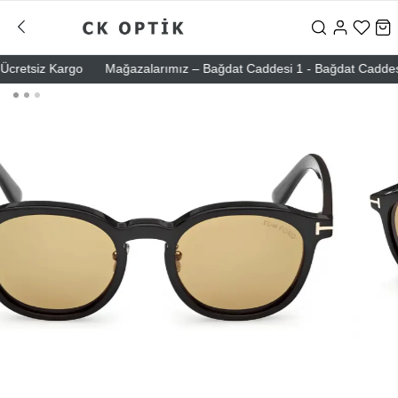
cretsiz Kargo
Mağazalarımız – Bağdat Caddesi 1 - Bağdat Caddesi 2 -