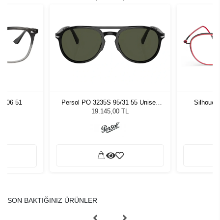
8106 51
Persol PO 3235S 95/31 55 Unisex
Silhouet
Güneş Gözlüğü
19.145,00 TL
SON BAKTIĞINIZ ÜRÜNLER