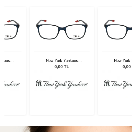
nkees
New York Yankees
New York 
C01
NYGG008 C01
NYGG00
L
0,00 TL
0,00