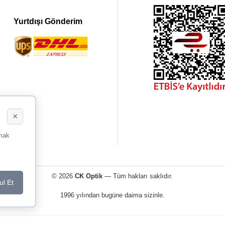
Yurtdışı Gönderim
×
rmak
© 2026
CK Optik
— Tüm hakları saklıdır.
ul Et
1996 yılından bugüne daima sizinle.