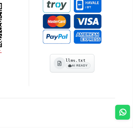
llms.txt
AI READY