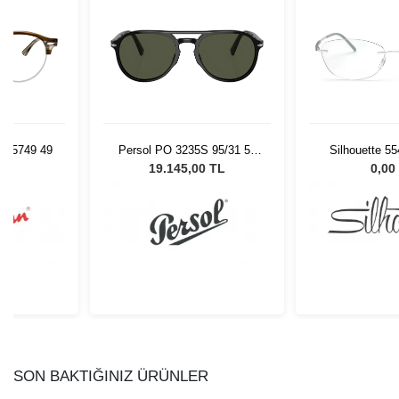
V 5749 49
Persol PO 3235S 95/31 55
Silhouette 5
Unisex Güneş Gözlüğü
53/
L
19.145,00 TL
0,00
SON BAKTIĞINIZ ÜRÜNLER