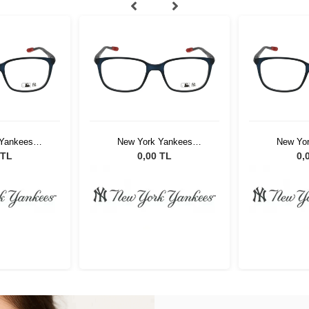
Yankees
New York Yankees
New Yo
8 C01
NYGG008 C01
NYGG
 TL
0,00 TL
0,