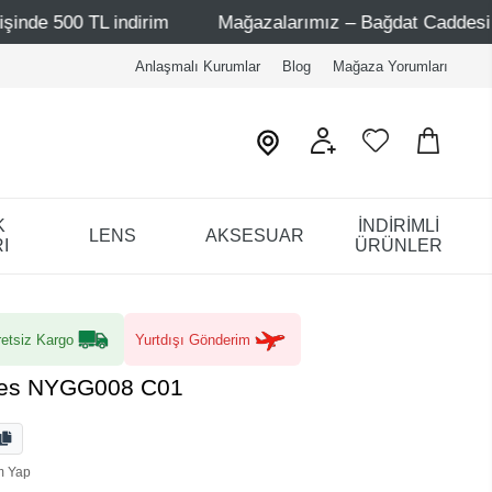
L indirim
Mağazalarımız – Bağdat Caddesi 1 - Bağdat Ca
Anlaşmalı Kurumlar
Blog
Mağaza Yorumları
K
İNDİRİMLİ
LENS
AKSESUAR
I
ÜRÜNLER
etsiz Kargo
Yurtdışı Gönderim
ees NYGG008 C01
m Yap