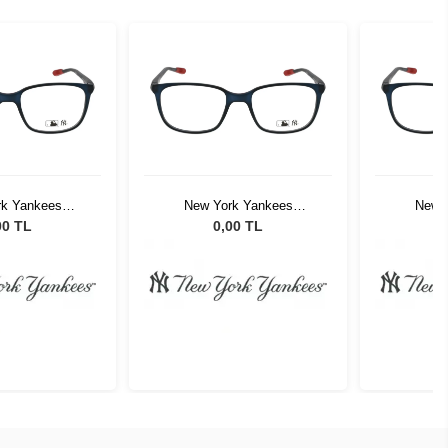
rk Yankees
New York Yankees
New 
008 C01
NYGG008 C01
NY
00 TL
0,00 TL