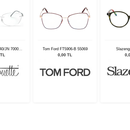
540/JN 7000
Tom Ford FT5906-B 55069
Slazeng
17
 TL
0,00 TL
0,