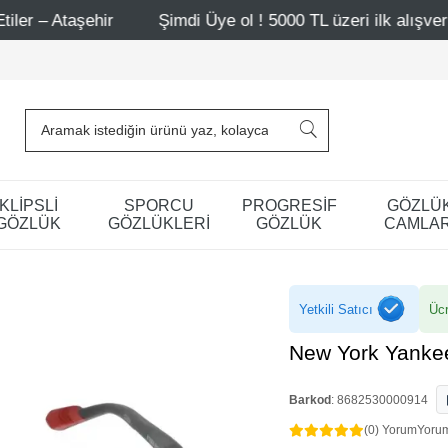
hir
Şimdi Üye ol ! 5000 TL üzeri ilk alışverişinde 500 T
KLİPSLİ
SPORCU
PROGRESİF
GÖZLÜ
GÖZLÜK
GÖZLÜKLERİ
GÖZLÜK
CAMLAR
Yetkili Satıcı
Ücr
New York Yank
Barkod
:
8682530000914
(0) Yorum
Yoru