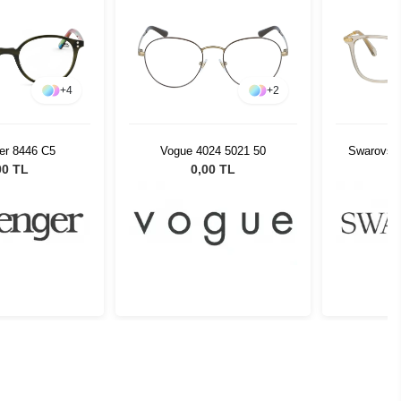
+
4
+
2
er 8446 C5
Vogue 4024 5021 50
Swarovsk
00 TL
0,00 TL