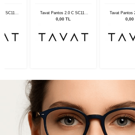
0 C SC117
Tavat Pantos 2.0 C SC117
Tavat Pantos 
 SI
CPL DHM SI
CPL D
L
0,00 TL
0,00