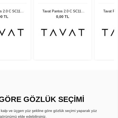
os 2.0 C SC117
Tavat Pantos 2.0 C SC117
Tavat Pa
DHM SI
CPL DHM SI
CP
00 TL
0,00 TL
 GÖRE GÖZLÜK SEÇİMİ
, kalp ve üçgen yüz şekline göre gözlük seçimi yaparak yüz
görünümü elde edebilirsiniz.