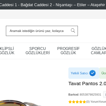
addesi 2 - Nişantaşı – Etiler – Ataşehir
Şimdi Üye ol !
KLİPSLİ
SPORCU
PROGRESİF
GÖZLÜ
GÖZLÜK
GÖZLÜKLERİ
GÖZLÜK
CAMLAR
Yetkili Satıcı
Ücr
Tavat Pantos 2
Barkod
:
8053879825931
(0) Yorum
Yoru