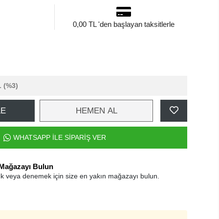
0,00 TL 'den başlayan taksitlerle
L
(%3)
LE
HEMEN AL
WHATSAPP İLE SİPARİŞ VER
 Mağazayı Bulun
k veya denemek için size en yakın mağazayı bulun.