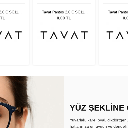
2.0 C SC117
Tavat Pantos 2.0 C SC117
Tavat Pant
HM SI
CPL DHM SI
CPL 
 TL
0,00 TL
0,
YÜZ ŞEKLİNE
Yuvarlak, kare, oval, dikdörtgen
hatlarınıza en uygun ve dengeli 