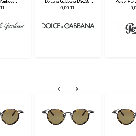
Yankees
Dolce & Gabbana DG1351
Persol PO 
2 C07
1365 54
 TL
0,00 TL
0,