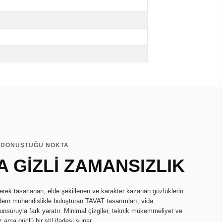
A DÖNÜŞTÜĞÜ NOKTA
 GİZLİ ZAMANSIZLIK
erek tasarlanan, elde şekillenen ve karakter kazanan gözlüklerin
dern mühendislikle buluşturan TAVAT tasarımları, vida
nsuruyla fark yaratır. Minimal çizgiler, teknik mükemmeliyet ve
 ama güçlü bir stil ifadesi sunar.