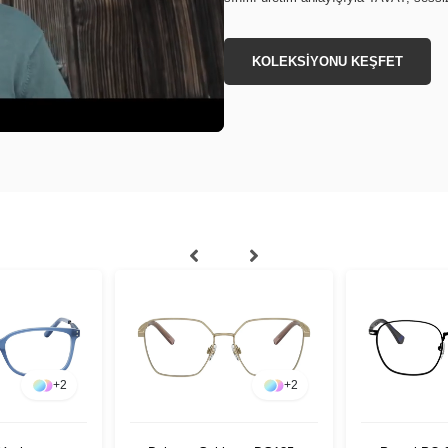
KOLEKSİYONU KEŞFET
+
2
+
2