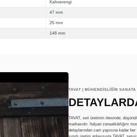
Kahverengi
47 mm
25 mm
148 mm
TAVAT | MÜHENDİSLİĞİN SANAT
DETAYLARDA
TAVAT, seri üretimin ötesinde; düşünül
markasıdır. İtalyan zanaatkârlığını mo
detaylarından cam yapısına kadar her u
sınırlı üretim anlayışıyla TAVAT, sessiz