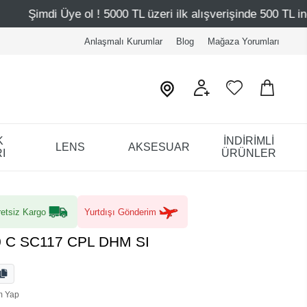
 5000 TL üzeri ilk alışverişinde 500 TL indirim
Mağazala
Anlaşmalı Kurumlar
Blog
Mağaza Yorumları
K
İNDİRİMLİ
LENS
AKSESUAR
I
ÜRÜNLER
etsiz Kargo
Yurtdışı Gönderim
.0 C SC117 CPL DHM SI
m Yap