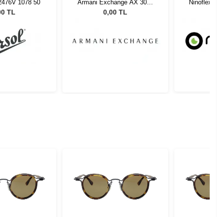
2476V 1078 50
Armani Exchange AX 3055
Ninoflex 
8273 55
00 TL
0,00 TL