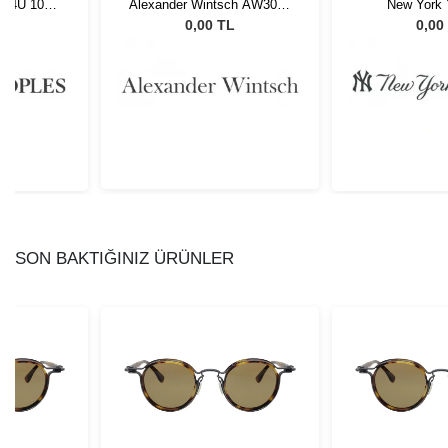
5454U 1003
Alexander Wintsch AW3014
New York 
C1
NYAM03
L
0,00 TL
0,00
SON BAKTIĞINIZ ÜRÜNLER