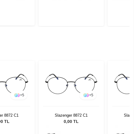
+
5
+
5
er 8872 C1
Slazenger 8872 C1
Slaze
00 TL
0,00 TL