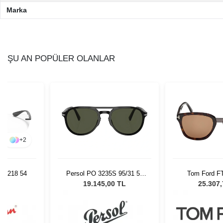
Marka
ŞU AN POPÜLER OLANLAR
+
2
 1218 54
Persol PO 3235S 95/31 55
Tom Ford F
Unisex Güneş Gözlüğü
Unisex Güne
L
19.145,00 TL
25.307