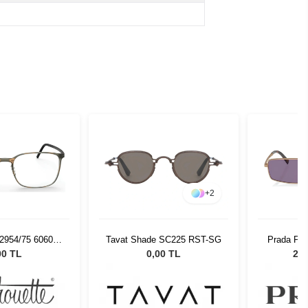
+
2
 2954/75 6060
Tavat Shade SC225 RST-SG
Prada PR
2/19
Unisex
00 TL
0,00 TL
21.