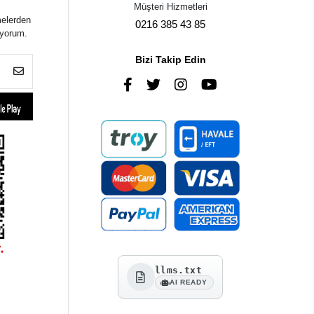
Müşteri Hizmetleri
melerden
0216 385 43 85
iyorum.
Bizi Takip Edin
llms.txt
AI READY