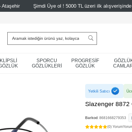
Şimdi Üye ol ! 5000 TL üzeri ilk alışverişinde 500 TL indiri
KLİPSLİ
SPORCU
PROGRESİF
GÖZLÜ
GÖZLÜK
GÖZLÜKLERİ
GÖZLÜK
CAMLAR
Yetkili Satıcı
Ücr
Slazenger 8872
Barkod
:
8681668279353
(0) Yorum
Yoru