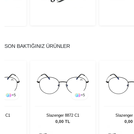
SON BAKTIĞINIZ ÜRÜNLER
+
5
+
5
872 C1
Slazenger 8872 C1
Slazenger
L
0,00 TL
0,00