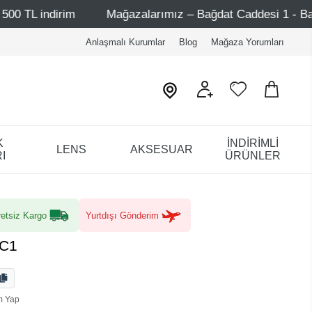
m
Mağazalarımız – Bağdat Caddesi 1 - Bağdat Caddesi 2 
Anlaşmalı Kurumlar
Blog
Mağaza Yorumları
K
İNDİRİMLİ
LENS
AKSESUAR
I
ÜRÜNLER
etsiz Kargo
Yurtdışı Gönderim
 C1
m Yap