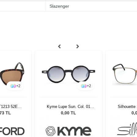
Slazenger
+
2
+
2
T1213 52E
Kyme Lupe Sun. Col. 01
Silhouette
ş Gözlüğü
Unisex Güneş Gözlüğü
5
,73 TL
0,00 TL
0,