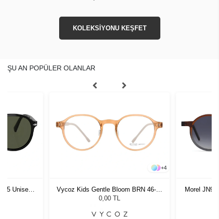
KOLEKSİYONU KEŞFET
ŞU AN POPÜLER OLANLAR
+
4
1 55 Unisex
Vycoz Kids Gentle Bloom BRN 46-19
Morel JN90
ğü
135
G
L
0,00 TL