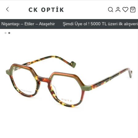
taşı – Etiler – Ataşehir
Şimdi Üye ol ! 5000 TL üzeri ilk alışverişin