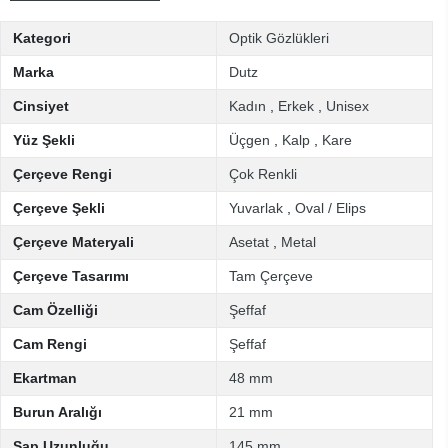
Kategori
Optik Gözlükleri
Marka
Dutz
Cinsiyet
Kadın
,
Erkek
,
Unisex
Yüz Şekli
Üçgen
,
Kalp
,
Kare
Çerçeve Rengi
Çok Renkli
Çerçeve Şekli
Yuvarlak
,
Oval / Elips
Çerçeve Materyali
Asetat
,
Metal
Çerçeve Tasarımı
Tam Çerçeve
Cam Özelliği
Şeffaf
Cam Rengi
Şeffaf
Ekartman
48 mm
Burun Aralığı
21 mm
Sap Uzunluğu
145 mm