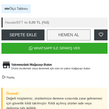
Ölçü Tablosu
Havale/EFT ile
0,00 TL
(%3)
SEPETE EKLE
HEMEN AL
WHATSAPP İLE SİPARİŞ VER
Yakınınızdaki Mağazayı Bulun
Ürünü incelemek veya denemek için size en yakın mağazayı bulun.
Paylaş
Önemli:
Değerli müşterimiz, ürünlerimize deneme sırasında zarar gelmemesi
için güvenlik kilidi takılmıştır. Kilidi açılmış ürünler iade veya
değişime tabi değildir.