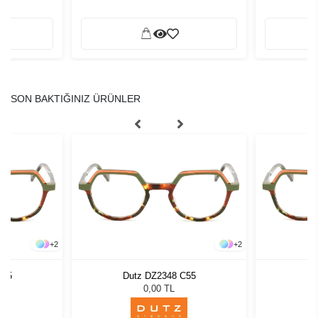
SON BAKTIĞINIZ ÜRÜNLER
+
2
+
2
C55
Dutz DZ2348 C55
Du
0,00 TL