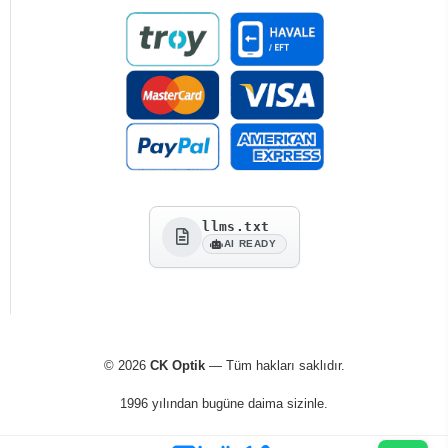
llms.txt
AI READY
© 2026
CK Optik
— Tüm hakları saklıdır.
1996 yılından bugüne daima sizinle.