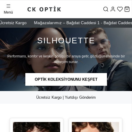
Menü
etsiz Kargo
Mağazalarımız – Bağdat Caddesi 1 - Bağdat Caddesi 2 - N
SILHOUETTE
Performans, konfor ve keskin görüşü bir araya getir, gözlüğün ötesinde bir
deneyim sunar.
OPTİK KOLEKSİYONUNU KEŞFET
Ücretsiz Kargo | Yurtdışı Gönderim