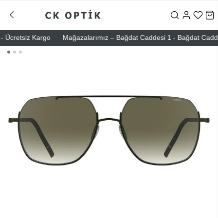
Ücretsiz Kargo
Mağazalarımız – Bağdat Caddesi 1 - Bağdat Caddesi 2 