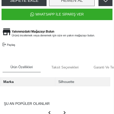
SEPETE EKLE
HEMEN AL
WHATSAPP İLE SİPARİŞ VER
Yakınınızdaki Mağazayı Bulun
Ürünü incelemek veya denemek için size en yakın mağazayı bulun.
Paylaş
Ürün Özellikleri
Taksit Seçenekleri
Garanti Ve Te
Marka
Silhouette
ŞU AN POPÜLER OLANLAR