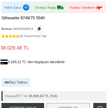
Yetkili Satıcı
Ücretsiz Kargo
Yurtdışı Gönderim
Silhouette 8749/75 5540
Barkod
:
888465689516
(0) Yorum
Yorum Yap
38.029,48 TL
3.169,12 TL 'den başlayan taksitlerle
Ölçü Tablosu
Havale/EFT ile
36.888,60 TL
(%3)