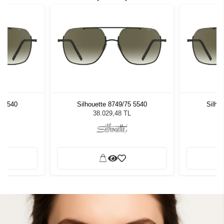
5 5540
Silhouette 8749/75 5540
Silho
L
38.029,48 TL