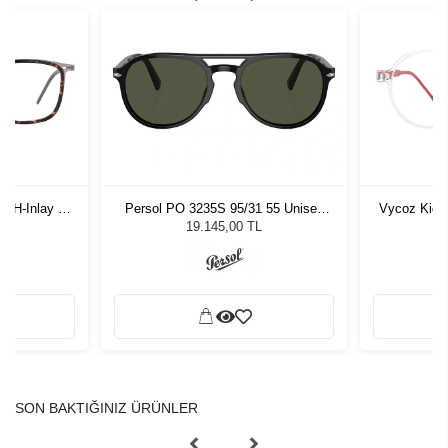
-H-Inlay 53-
Persol PO 3235S 95/31 55 Unisex
Vycoz Kids
Güneş Gözlüğü
19.145,00 TL
SON BAKTIĞINIZ ÜRÜNLER