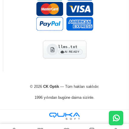
llms.txt
AI READY
© 2026
CK Optik
— Tüm hakları saklıdır.
1996 yılından bugüne daima sizinle.