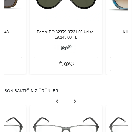
LV 48
Persol PO 3235S 95/31 55 Unisex
Kili
Güneş Gözlüğü
L
19.145,00 TL
SON BAKTIĞINIZ ÜRÜNLER