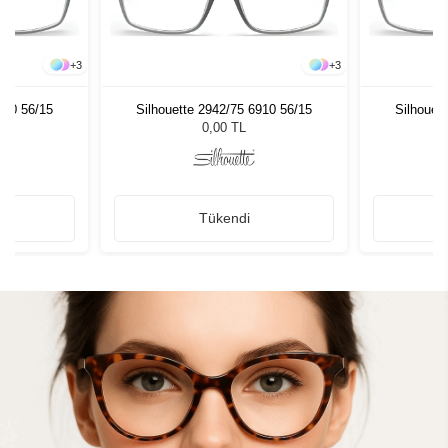
+
3
+
3
910 56/15
Silhouette 2942/75 6910 56/15
Silhouet
0,00 TL
Tükendi