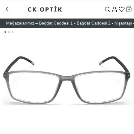
Mağazalarımız – Bağdat Caddesi 1 - Bağdat Caddesi 2 - Nişantaşı – Eti