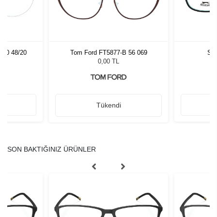
660 48/20
Tom Ford FT5877-B 56 069
Sla
0,00 TL
Tükendi
SON BAKTIĞINIZ ÜRÜNLER