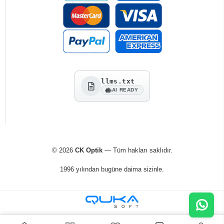
llms.txt
AI READY
© 2026
CK Optik
— Tüm hakları saklıdır.
1996 yılından bugüne daima sizinle.