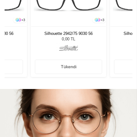
+
3
+
3
 9030 56
Silhouette 2942/75 9030 56
Silhoue
0,00 TL
Tükendi