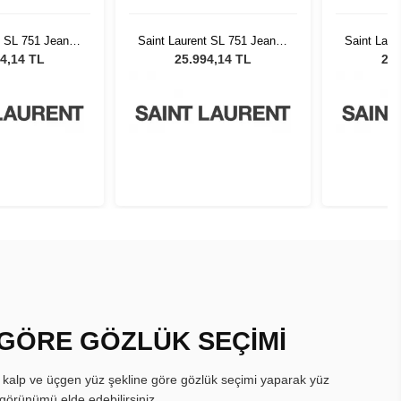
t SL 751 Jeanne
Saint Laurent SL 751 Jeanne
Saint Laur
002
002
4,14 TL
25.994,14 TL
25.
 GÖRE GÖZLÜK SEÇİMİ
, kalp ve üçgen yüz şekline göre gözlük seçimi yaparak yüz
görünümü elde edebilirsiniz.