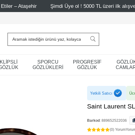
ir
Şimdi Üye ol ! 5000 TL üzeri ilk alışverişinde 500 TL
KLİPSLİ
SPORCU
PROGRESİF
GÖZLÜ
GÖZLÜK
GÖZLÜKLERİ
GÖZLÜK
CAMLAR
Yetkili Satıcı
Ücr
Saint Laurent S
Barkod
:
889652522036
(0) Yorum
Yoru