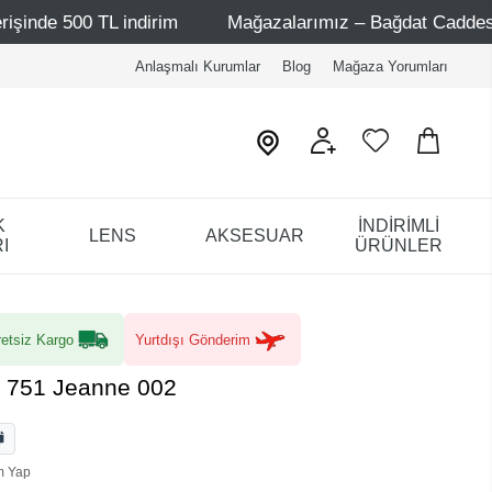
 indirim
Mağazalarımız – Bağdat Caddesi 1 - Bağdat Cad
Anlaşmalı Kurumlar
Blog
Mağaza Yorumları
K
İNDİRİMLİ
LENS
AKSESUAR
I
ÜRÜNLER
etsiz Kargo
Yurtdışı Gönderim
L 751 Jeanne 002
m Yap