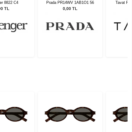
er 8822 C4
Prada PR14WV 1AB1O1 56
Tavat Pa
R
00 TL
0,00 TL