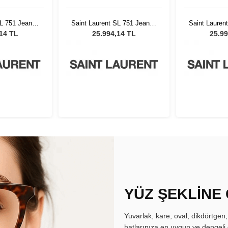
SL 751 Jeanne
Saint Laurent SL 751 Jeanne
Saint Lauren
2
002
,14 TL
25.994,14 TL
25.99
YÜZ ŞEKLİNE
Yuvarlak, kare, oval, dikdörtgen
hatlarınıza en uygun ve dengeli 