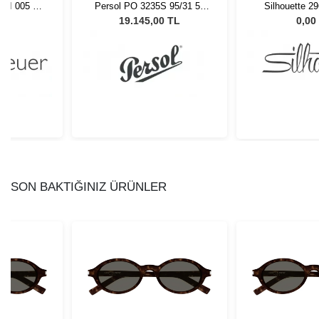
12I 005 54
Persol PO 3235S 95/31 55
Silhouette 2
Unisex Güneş Gözlüğü
50/
L
19.145,00 TL
0,00
SON BAKTIĞINIZ ÜRÜNLER