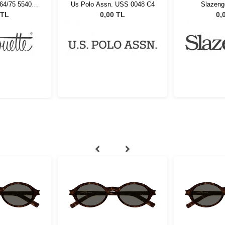
964/75 5540
Us Polo Assn. USS 0048 C4
Slazeng
18
 TL
0,00 TL
0,