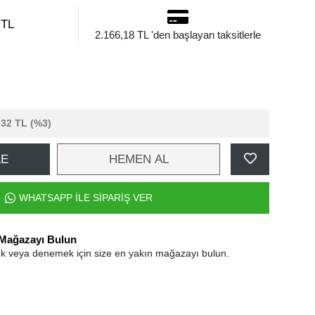
 TL
2.166,18 TL 'den başlayan taksitlerle
,32 TL
(%3)
LE
HEMEN AL
WHATSAPP İLE SİPARİŞ VER
 Mağazayı Bulun
k veya denemek için size en yakın mağazayı bulun.