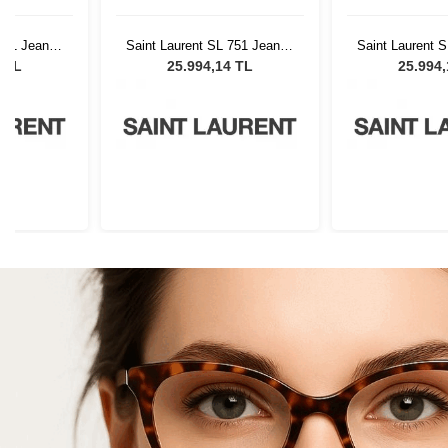
 751 Jeanne
Saint Laurent SL 751 Jeanne
Saint Laurent 
002
00
4 TL
25.994,14 TL
25.994