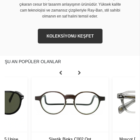
çıkaran cesur bir tasarım anlayışının ürünüdür. Yüksek kalite
cam teknolojisi ve zamansız çizgileriyle Ray-Ban, stil sahibi
olmanın en saf halini temsil eder.
KOLEKSİYONU KEŞFET
ŞU AN POPÜLER OLANLAR
1 55 Unisex
Slastik Binks C002 Opt
Moscot Dol