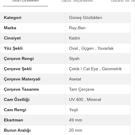
Ürün Özellikleri
Taksit Seçenekleri
Garanti Ve Te
Kategori
Güneş Gözlükleri
Marka
Ray-Ban
Cinsiyet
Kadın
Yüz Şekli
Oval
,
Üçgen
,
Yuvarlak
Çerçeve Rengi
Siyah
Çerçeve Şekli
Çekik / Cat Eye
,
Geometrik
Çerçeve Materyali
Asetat
Çerçeve Tasarımı
Tam Çerçeve
Cam Özelliği
UV 400
,
Mineral
Cam Rengi
Yeşil
Ekartman
49 mm
Burun Aralığı
20 mm