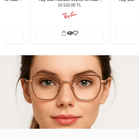
ğü
Güneş Gözlüğü
G
L
10.510,00 TL