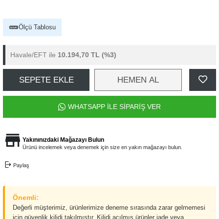
Ölçü Tablosu
Havale/EFT ile
10.194,70 TL
(%3)
SEPETE EKLE
HEMEN AL
WHATSAPP İLE SİPARİŞ VER
Yakınınızdaki Mağazayı Bulun
Ürünü incelemek veya denemek için size en yakın mağazayı bulun.
Paylaş
Önemli:
Değerli müşterimiz, ürünlerimize deneme sırasında zarar gelmemesi
için güvenlik kilidi takılmıştır. Kilidi açılmış ürünler iade veya