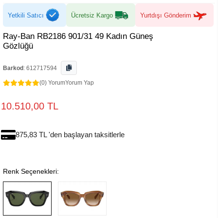
Yetkili Satıcı
Ücretsiz Kargo
Yurtdışı Gönderim
Ray-Ban RB2186 901/31 49 Kadın Güneş
Gözlüğü
Barkod
:
612717594
(0) Yorum
Yorum Yap
10.510,00 TL
875,83 TL 'den başlayan taksitlerle
Renk Seçenekleri: