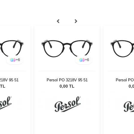
+
6
+
6
218V 95 51
Persol PO 3218V 95 51
Persol PO
 TL
0,00 TL
0,