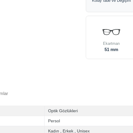
Kolay İade ve Değişim
Ekartman
51 mm
mlar
Optik Gözlükleri
Persol
Kadın
,
Erkek
,
Unisex