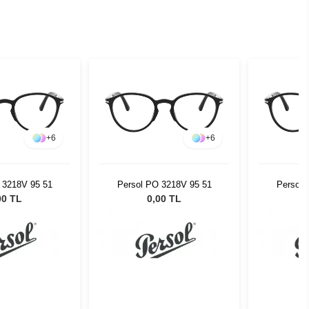
+
6
+
6
 3218V 95 51
Persol PO 3218V 95 51
Persol 
00 TL
0,00 TL