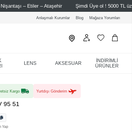
taşehir
Şimdi Üye ol ! 5000 TL üzeri ilk alışverişinde 5
Anlaşmalı Kurumlar
Blog
Mağaza Yorumları
K
İNDİRİMLİ
LENS
AKSESUAR
I
ÜRÜNLER
etsiz Kargo
Yurtdışı Gönderim
V 95 51
m Yap