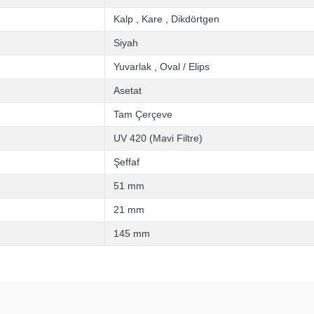
Kalp
,
Kare
,
Dikdörtgen
Siyah
Yuvarlak
,
Oval / Elips
Asetat
Tam Çerçeve
UV 420 (Mavi Filtre)
Şeffaf
51 mm
21 mm
145 mm