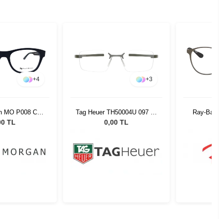
+
4
+
3
an MO P008 C01
Tag Heuer TH50004U 097 56
Ray-Ban
117
15
00 TL
0,00 TL