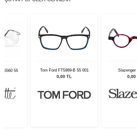
Tom Ford FT5989-B 55 001
Slazenger
NL 6560 55
0,00 TL
0,00
L