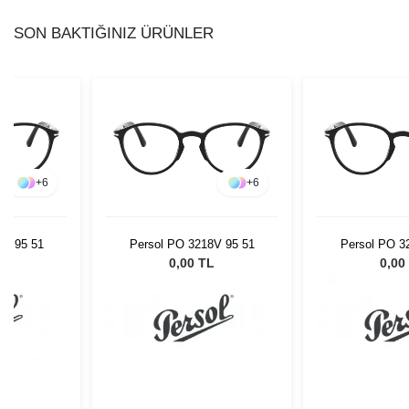
SON BAKTIĞINIZ ÜRÜNLER
+
6
+
6
8V 95 51
Persol PO 3218V 95 51
Persol PO 3
L
0,00 TL
0,00