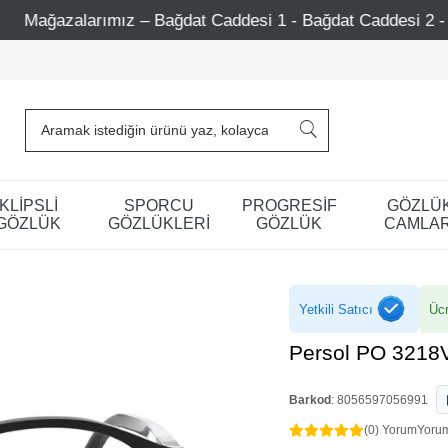
ağdat Caddesi 1 - Bağdat Caddesi 2 - Nişantaşı – Etiler – A
KLİPSLİ
SPORCU
PROGRESİF
GÖZLÜ
GÖZLÜK
GÖZLÜKLERİ
GÖZLÜK
CAMLAR
Yetkili Satıcı
Ücr
Persol PO 3218
Barkod
:
8056597056991
(0) Yorum
Yoru