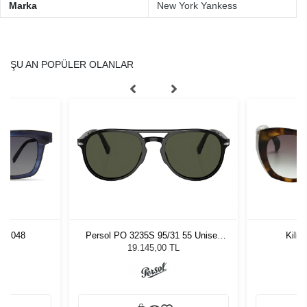
Marka
New York Yankess
ŞU AN POPÜLER OLANLAR
UE 048
Persol PO 3235S 95/31 55 Unisex
Kili
Güneş Gözlüğü
L
19.145,00 TL