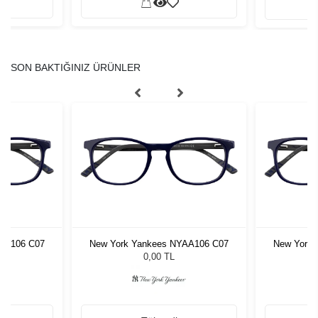
SON BAKTIĞINIZ ÜRÜNLER
AA106 C07
New York Yankees NYAA106 C07
New York 
0,00 TL