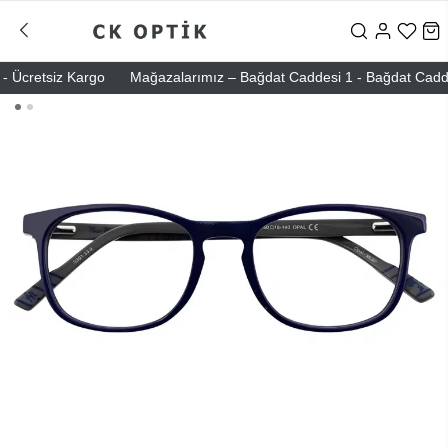
Ücretsiz Kargo
Mağazalarımız – Bağdat Caddesi 1 - Bağdat Caddesi 2 