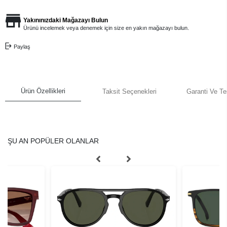
Yakınınızdaki Mağazayı Bulun
Ürünü incelemek veya denemek için size en yakın mağazayı bulun.
Paylaş
Ürün Özellikleri
Taksit Seçenekleri
Garanti Ve Te
ŞU AN POPÜLER OLANLAR