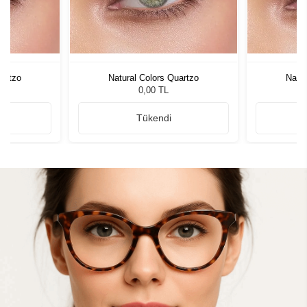
uartzo
Natural Colors Quartzo
Natur
0,00 TL
Tükendi