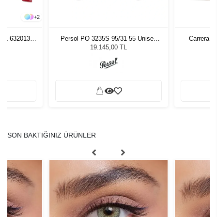
+
2
261 632013
Persol PO 3235S 95/31 55 Unisex
Carrera 3
zlüğü
Güneş Gözlüğü
L
19.145,00 TL
SON BAKTIĞINIZ ÜRÜNLER