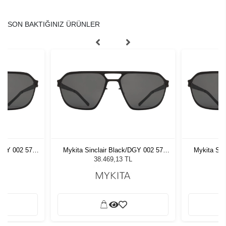
SON BAKTIĞINIZ ÜRÜNLER
/DGY 002 57
Mykita Sinclair Black/DGY 002 57
Mykita Sin
zlüğü
Erkek Güneş Gözlüğü
Erke
L
38.469,13 TL