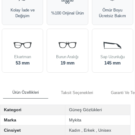
Kolay İade ve
Ömür Boyu
%100 Orijinal Ürün
Değişim
Ücretsiz Bakım
Ekartman
Burun Aralığı
Sap Uzunluğu
53 mm
19 mm
145 mm
Ürün Özellikleri
Taksit Seçenekleri
Garanti Ve Te
Kategori
Güneş Gözlükleri
Marka
Mykita
Cinsiyet
Kadın
,
Erkek
,
Unisex