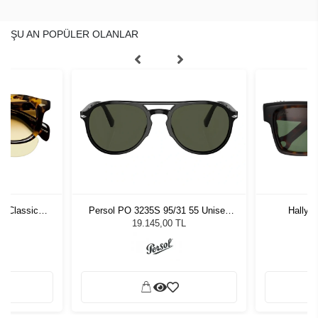
ŞU AN POPÜLER OLANLAR
6 Classic
Persol PO 3235S 95/31 55 Unisex
Hally 
 Fade
Güneş Gözlüğü
19.145,00 TL