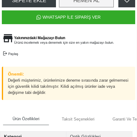
SEPETE EKLE
HEMEN AL
WHATSAPP İLE SİPARİŞ VER
Yakınınızdaki Mağazayı Bulun
Ürünü incelemek veya denemek için size en yakın mağazayı bulun.
Paylaş
Önemli:
Değerli müşterimiz, ürünlerimize deneme sırasında zarar gelmemesi
için güvenlik kilidi takılmıştır. Kilidi açılmış ürünler iade veya
değişime tabi değildir.
Ürün Özellikleri
Taksit Seçenekleri
Garanti Ve Te
Kategori
Optik Gözlükleri