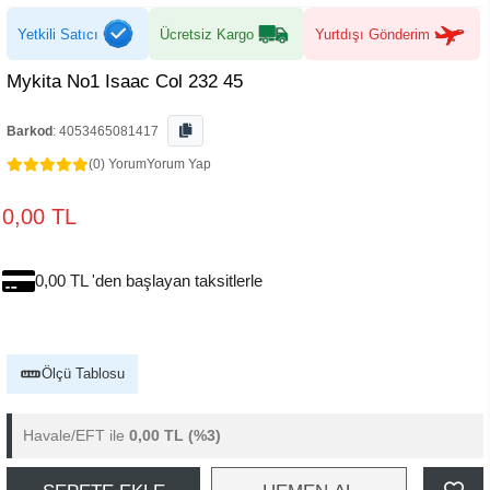
Yetkili Satıcı
Ücretsiz Kargo
Yurtdışı Gönderim
Mykita No1 Isaac Col 232 45
Barkod
:
4053465081417
(0) Yorum
Yorum Yap
0,00 TL
0,00 TL 'den başlayan taksitlerle
Ölçü Tablosu
Havale/EFT ile
0,00 TL
(%3)