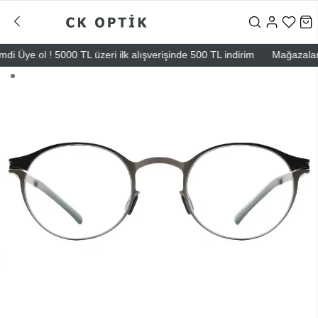
 Üye ol ! 5000 TL üzeri ilk alışverişinde 500 TL indirim
Mağazalarımız