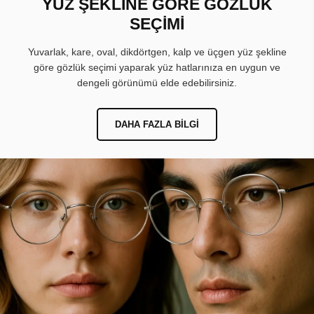
YÜZ ŞEKLİNE GÖRE GÖZLÜK
SEÇİMİ
Yuvarlak, kare, oval, dikdörtgen, kalp ve üçgen yüz şekline
göre gözlük seçimi yaparak yüz hatlarınıza en uygun ve
dengeli görünümü elde edebilirsiniz.
DAHA FAZLA BILGI