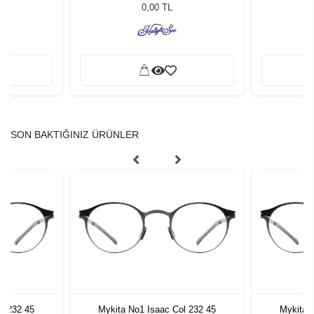
L
0,00 TL
SON BAKTIĞINIZ ÜRÜNLER
l 232 45
Mykita No1 Isaac Col 232 45
Mykita 