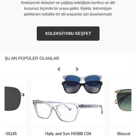
fonksiyonel detayları ve çağdaş estetiğiyle konforu ve stili
kusursuz biçimde bir araya getirir. Mykita, teknolojiyle
şekillenen sofistike bir stil arayanlar için tasarlanmıştır.
KOLEKSİYONU KEŞFET
ŞU AN POPÜLER OLANLAR
PU9 55145
Hally and Son HS998 C04
Moscot Go