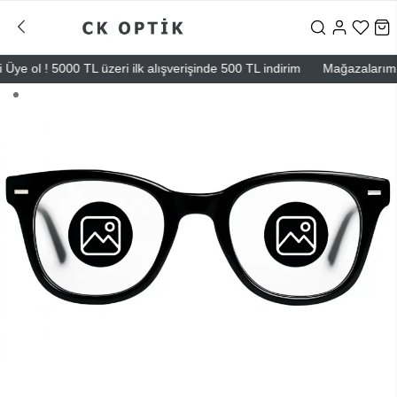
e ol ! 5000 TL üzeri ilk alışverişinde 500 TL indirim
Mağazalarımız – 