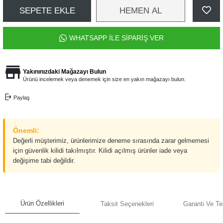
SEPETE EKLE
HEMEN AL
WHATSAPP İLE SİPARİŞ VER
Yakınınızdaki Mağazayı Bulun
Ürünü incelemek veya denemek için size en yakın mağazayı bulun.
Paylaş
Önemli:
Değerli müşterimiz, ürünlerimize deneme sırasında zarar gelmemesi
için güvenlik kilidi takılmıştır. Kilidi açılmış ürünler iade veya
değişime tabi değildir.
Ürün Özellikleri
Taksit Seçenekleri
Garanti Ve Te