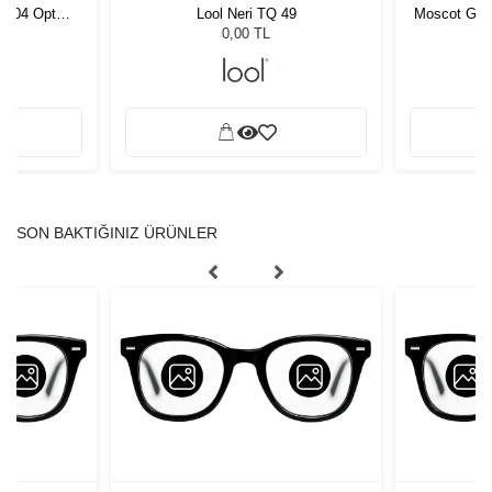
 C004 Opt
Lool Neri TQ 49
Moscot Gavo
0,00 TL
SON BAKTIĞINIZ ÜRÜNLER