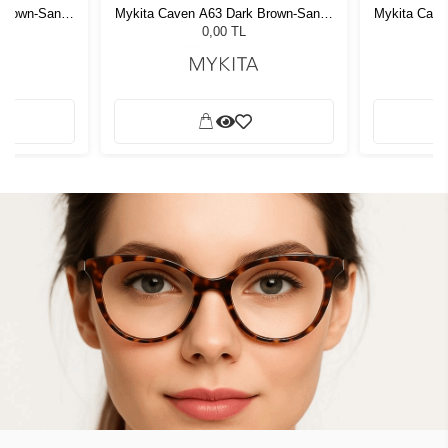
 Brown-Sangy
Mykita Caven A63 Dark Brown-Sangy
Mykita Cave
Gözlüğü
713 Unisex Güneş Gözlüğü
713 Un
0,00 TL