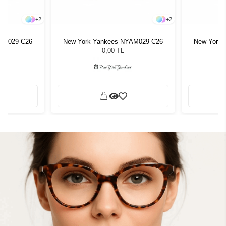
+
2
+
2
YAM029 C26
New York Yankees NYAM029 C26
New York 
0,00 TL