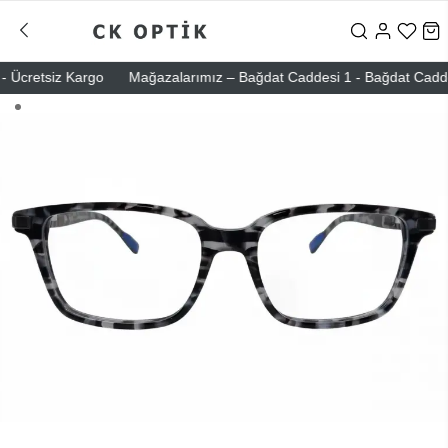
Ücretsiz Kargo
Mağazalarımız – Bağdat Caddesi 1 - Bağdat Caddesi 2 