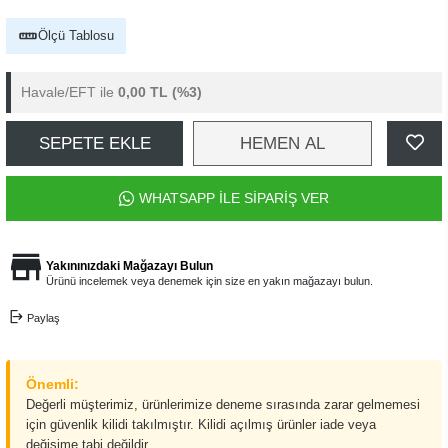
Ölçü Tablosu
Havale/EFT ile
0,00 TL
(%3)
SEPETE EKLE
HEMEN AL
WHATSAPP İLE SİPARİŞ VER
Yakınınızdaki Mağazayı Bulun
Ürünü incelemek veya denemek için size en yakın mağazayı bulun.
Paylaş
Önemli:
Değerli müşterimiz, ürünlerimize deneme sırasında zarar gelmemesi
için güvenlik kilidi takılmıştır. Kilidi açılmış ürünler iade veya
değişime tabi değildir.