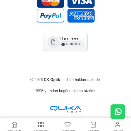
llms.txt
AI READY
© 2026
CK Optik
— Tüm hakları saklıdır.
1996 yılından bugüne daima sizinle.
Ana Sayfa
Kategoriler
Favorilerim
Sepetim
Giriş Yap