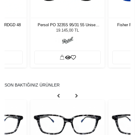
nch RDGD 48
Persol PO 3235S 95/31 55 Unisex
Fisher Pr
Güneş Gözlüğü
19.145,00 TL
SON BAKTIĞINIZ ÜRÜNLER