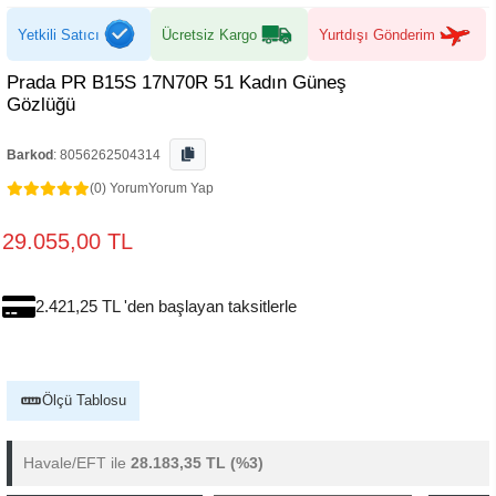
Yetkili Satıcı
Ücretsiz Kargo
Yurtdışı Gönderim
Prada PR B15S 17N70R 51 Kadın Güneş
Gözlüğü
Barkod
:
8056262504314
(0) Yorum
Yorum Yap
29.055,00 TL
2.421,25 TL 'den başlayan taksitlerle
Ölçü Tablosu
Havale/EFT ile
28.183,35 TL
(%3)