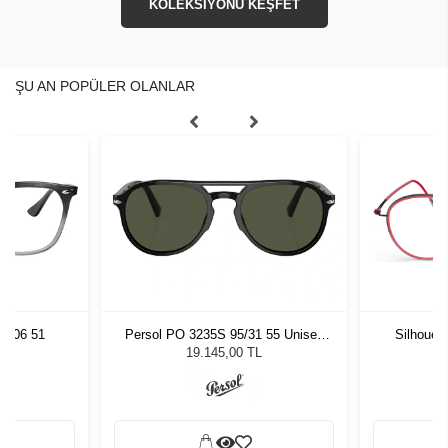
KOLEKSİYONU KEŞFET
ŞU AN POPÜLER OLANLAR
8106 51
Persol PO 3235S 95/31 55 Unisex
Silhouet
Güneş Gözlüğü
19.145,00 TL