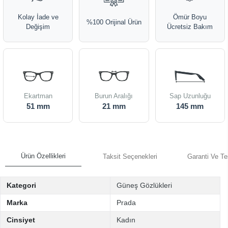
Kolay İade ve
Ömür Boyu
%100 Orijinal Ürün
Değişim
Ücretsiz Bakım
Ekartman
Burun Aralığı
Sap Uzunluğu
51 mm
21 mm
145 mm
Ürün Özellikleri
Taksit Seçenekleri
Garanti Ve Te
Kategori
Güneş Gözlükleri
Marka
Prada
Cinsiyet
Kadın