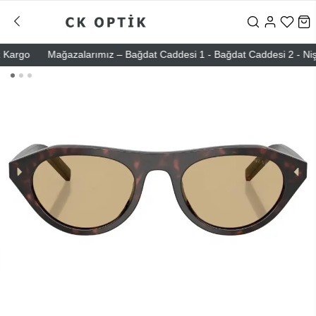
rgo
Mağazalarımız – Bağdat Caddesi 1 - Bağdat Caddesi 2 - Nişantaş