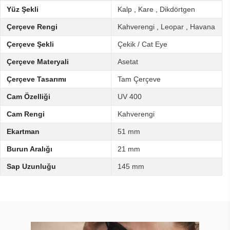
Yüz Şekli
Kalp
,
Kare
,
Dikdörtgen
Çerçeve Rengi
Kahverengi
,
Leopar
,
Havana
Çerçeve Şekli
Çekik / Cat Eye
Çerçeve Materyali
Asetat
Çerçeve Tasarımı
Tam Çerçeve
Cam Özelliği
UV 400
Cam Rengi
Kahverengi
Ekartman
51 mm
Burun Aralığı
21 mm
Sap Uzunluğu
145 mm