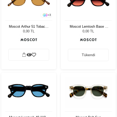
+
3
Moscot Arthur 51 Tobacco
Moscot Lemtosh Base 2
Cr-39 Green
Sun 46 Black Cabernet
0,00 TL
0,00 TL
Tükendi