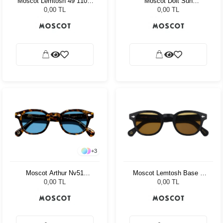
Moscot Dolt Sun
Moscot Lemtosh 49 110 Ii
Flesh/Tortoise Cr-39 Pl
Blue Celebrity Blue
0,00 TL
0,00 TL
G15
+
3
Moscot Arthur Nv51
Moscot Lemtosh Base 2
Tortoise Celebrity Blue
Sun 49 Black Amber
0,00 TL
0,00 TL