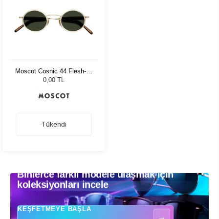
Moscot Cosnic 44 Flesh-D.
Brown/Gold G15 Pln
0,00 TL
Tükendi
Binlerce farklı modele ulaşmak için
Binlerce farklı modele ulaşmak için koleksiyonları incele - Güneş gözlükle
koleksiyonları incele
KEŞFETMEYE BAŞLA
→