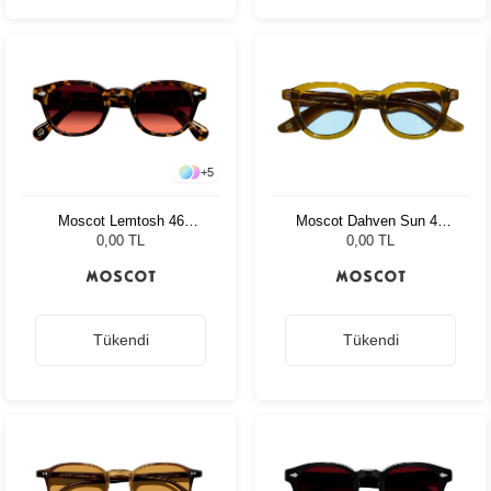
+
5
Moscot Dahven Sun 47
Moscot Lemtosh 46
Olive Brown Bel Air
Tortoise Cabernet
0,00 TL
0,00 TL
Tükendi
Tükendi