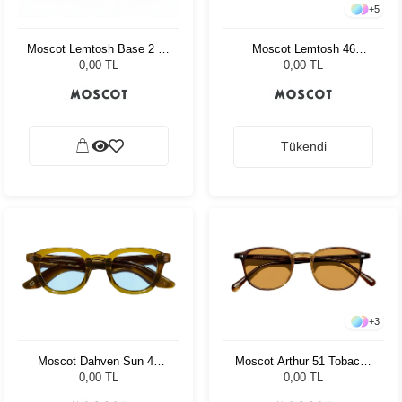
+
5
Moscot Lemtosh 46
Moscot Lemtosh Base 2 49
Tortoise Cabernet
Black Ny Rose
0,00 TL
0,00 TL
Tükendi
+
3
Moscot Dahven Sun 47
Moscot Arthur 51 Tobacco
Olive Brown Bel Air
Cr-39 Green
0,00 TL
0,00 TL