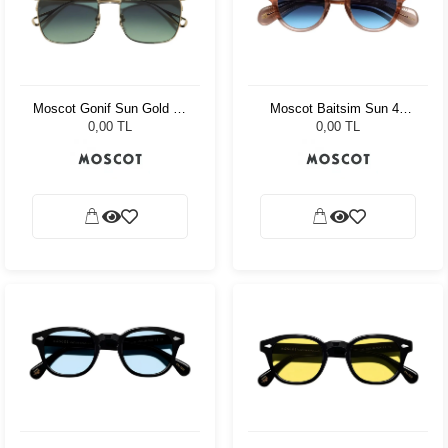
Moscot Gonif Sun Gold 54
Moscot Baitsim Sun 48
Forest Wood
Vintage Rose Den Bl
0,00 TL
0,00 TL