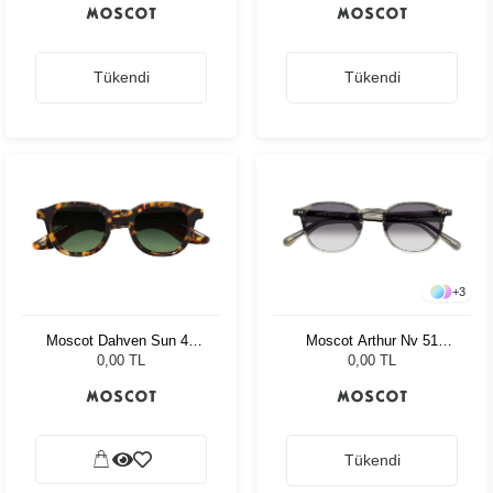
Tükendi
Tükendi
+
3
Moscot Dahven Sun 47
Moscot Arthur Nv 51
Tortoise Forest Wood
Charcoal Amr.Grey Fade
0,00 TL
0,00 TL
Tükendi