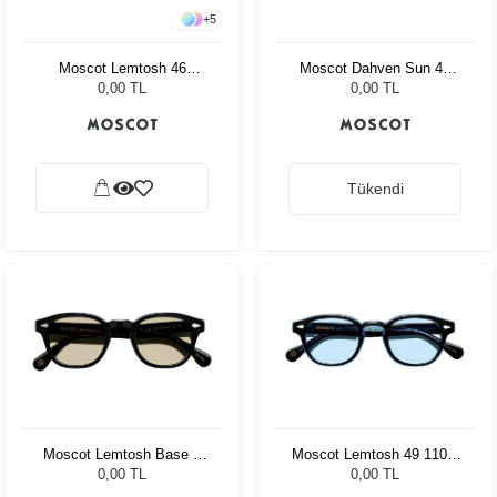
+
5
Moscot Lemtosh 46
Moscot Dahven Sun 47
Tortoise American Grey
Black Chestnut Fade
0,00 TL
0,00 TL
Fade
Tükendi
Moscot Lemtosh Base 2
Moscot Lemtosh 49 110 Ii
Black 46 Amber
Blue Bel Air Blue
0,00 TL
0,00 TL