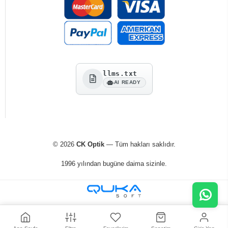
llms.txt
AI READY
© 2026
CK Optik
— Tüm hakları saklıdır.
1996 yılından bugüne daima sizinle.