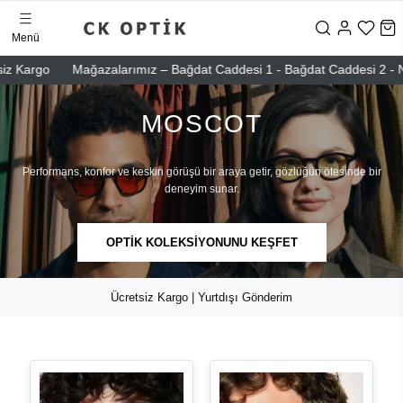
Menü
go
Mağazalarımız – Bağdat Caddesi 1 - Bağdat Caddesi 2 - Nişantaşı 
MOSCOT
Performans, konfor ve keskin görüşü bir araya getir, gözlüğün ötesinde bir
deneyim sunar.
OPTİK KOLEKSİYONUNU KEŞFET
Ücretsiz Kargo | Yurtdışı Gönderim