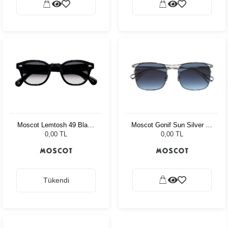
Moscot Lemtosh 49 Black
Moscot Gonif Sun Silver 54
American Grey Fade
Denim Blue
0,00 TL
0,00 TL
Tükendi