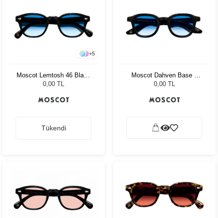
+
5
Moscot Lemtosh 46 Black
Moscot Dahven Base 2
Broadway Blue Fad
Sun 47 Blk Brod. Blue
0,00 TL
0,00 TL
Fade
Tükendi