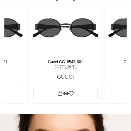
 001
Gucci GG1854S 001
Guc
L
35.776,29 TL