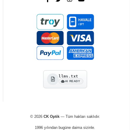
llms.txt
AI READY
© 2026
CK Optik
— Tüm hakları saklıdır.
1996 yılından bugüne daima sizinle.