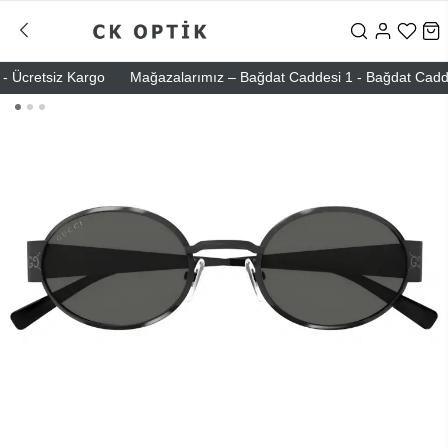
 Ücretsiz Kargo
Mağazalarımız – Bağdat Caddesi 1 - Bağdat Caddesi 2