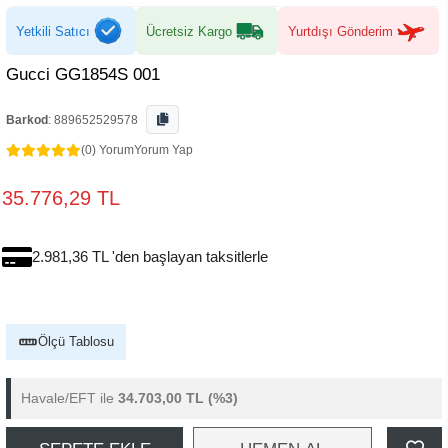
Yetkili Satıcı
Ücretsiz Kargo
Yurtdışı Gönderim
Gucci GG1854S 001
Barkod
:
889652529578
(0) Yorum
Yorum Yap
35.776,29 TL
2.981,36 TL 'den başlayan taksitlerle
Ölçü Tablosu
Havale/EFT ile
34.703,00 TL
(%3)