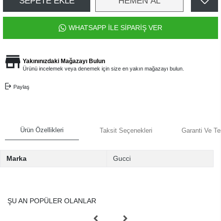
SEPETE EKLE
HEMEN AL
WHATSAPP İLE SİPARİŞ VER
Yakınınızdaki Mağazayı Bulun
Ürünü incelemek veya denemek için size en yakın mağazayı bulun.
Paylaş
Ürün Özellikleri
Taksit Seçenekleri
Garanti Ve Te
Marka
Gucci
ŞU AN POPÜLER OLANLAR