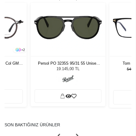
+
2
117 Col GMH
Persol PO 3235S 95/31 55 Unisex
Tom Fo
Güneş Gözlüğü
19.145,00 TL
549.5
SON BAKTIĞINIZ ÜRÜNLER