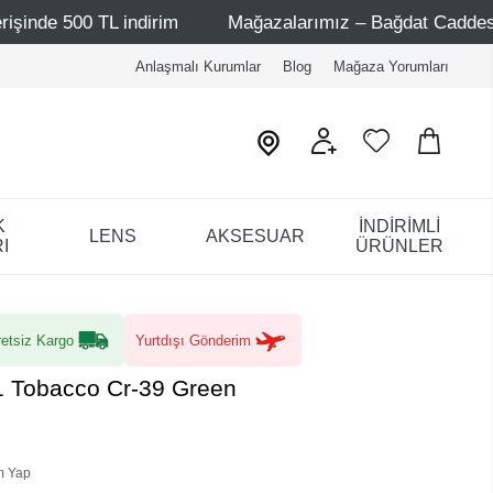
L indirim
Mağazalarımız – Bağdat Caddesi 1 - Bağdat Cad
Anlaşmalı Kurumlar
Blog
Mağaza Yorumları
K
İNDİRİMLİ
LENS
AKSESUAR
I
ÜRÜNLER
etsiz Kargo
Yurtdışı Gönderim
1 Tobacco Cr-39 Green
m Yap