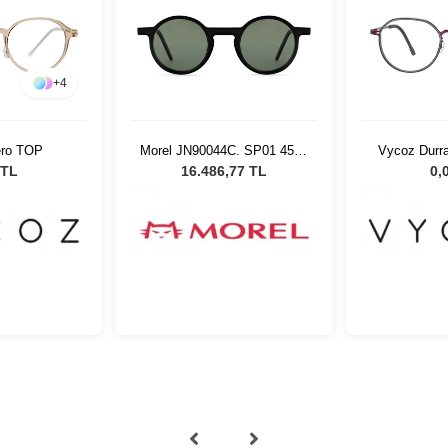
+
4
ero TOP
Morel JN90044C. SP01 4524
Vycoz Durr
Unisex Güneş Gözlüğü
GR
 TL
16.486,77 TL
0,