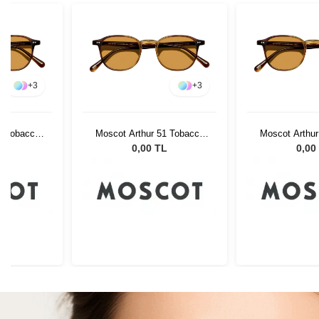
+
3
+
3
1 Tobacco
Moscot Arthur 51 Tobacco
Moscot Arthur
een
Cr-39 Green
Cr-39 
L
0,00 TL
0,00