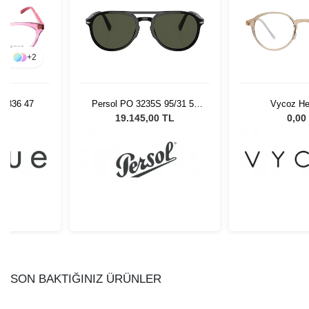
+
2
 2836 47
Persol PO 3235S 95/31 55
Vycoz H
Unisex Güneş Gözlüğü
L
19.145,00 TL
0,00
SON BAKTIĞINIZ ÜRÜNLER