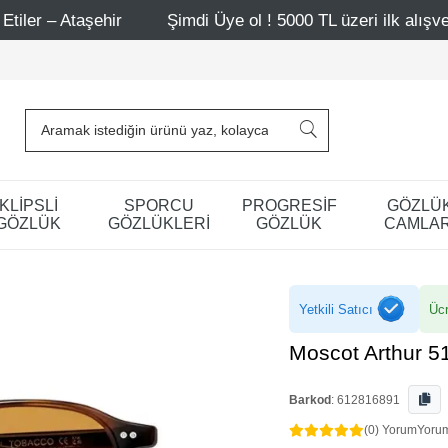
hir
Şimdi Üye ol ! 5000 TL üzeri ilk alışverişinde 500 T
KLİPSLİ
SPORCU
PROGRESİF
GÖZLÜ
GÖZLÜK
GÖZLÜKLERİ
GÖZLÜK
CAMLAR
Yetkili Satıcı
Ücr
Moscot Arthur 5
Barkod
:
612816891
(0) Yorum
Yoru