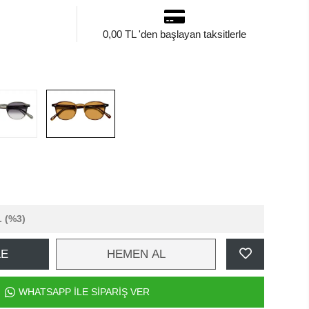
0,00 TL 'den başlayan taksitlerle
L
(%3)
LE
HEMEN AL
WHATSAPP İLE SİPARİŞ VER