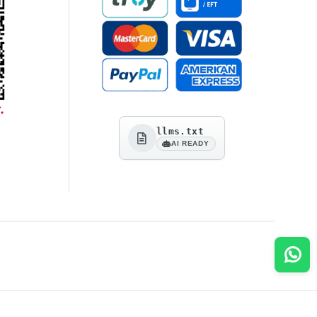
llms.txt
AI READY