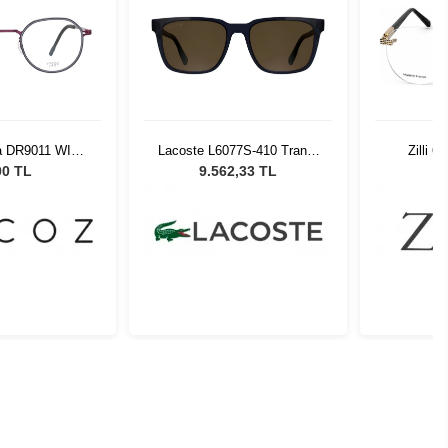
a DR9011 WIN-
Lacoste L6077S-410 Trans.
Zilli 6
 50-20
Blue Erkek Güneş Gözlüğü
00 TL
9.562,33 TL