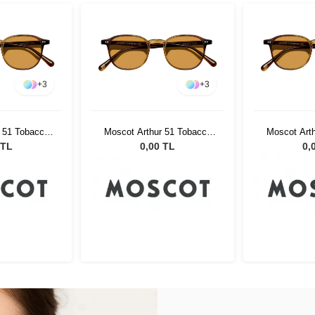
+
3
+
3
 51 Tobacco
Moscot Arthur 51 Tobacco
Moscot Art
Green
Cr-39 Green
Cr-3
 TL
0,00 TL
0,