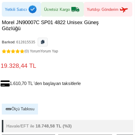
Yetkili Satıcı
Ücretsiz Kargo
Yurtdışı Gönderim
Morel JN90007C SP01 4822 Unisex Güneş
Gözlüğü
Barkod
:
612815535
(0) Yorum
Yorum Yap
19.328,44 TL
1.610,70 TL 'den başlayan taksitlerle
Ölçü Tablosu
Havale/EFT ile
18.748,58 TL
(%3)