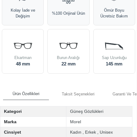
Kolay İade ve
Ömür Boyu
%100 Orijinal Ürün
Değişim
Ücretsiz Bakım
Ekartman
Burun Aralığı
Sap Uzunluğu
48 mm
22 mm
145 mm
Ürün Özellikleri
Taksit Seçenekleri
Garanti Ve Te
Kategori
Güneş Gözlükleri
Marka
Morel
Cinsiyet
Kadın
,
Erkek
,
Unisex