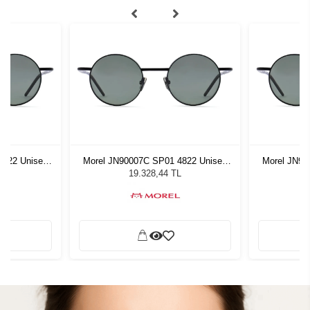
4822 Unisex
Morel JN90007C SP01 4822 Unisex
Morel JN90
ğü
Güneş Gözlüğü
G
L
19.328,44 TL