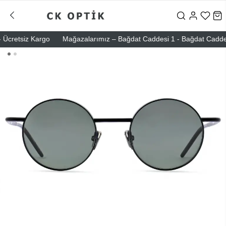
cretsiz Kargo
Mağazalarımız – Bağdat Caddesi 1 - Bağdat Caddesi 2 -