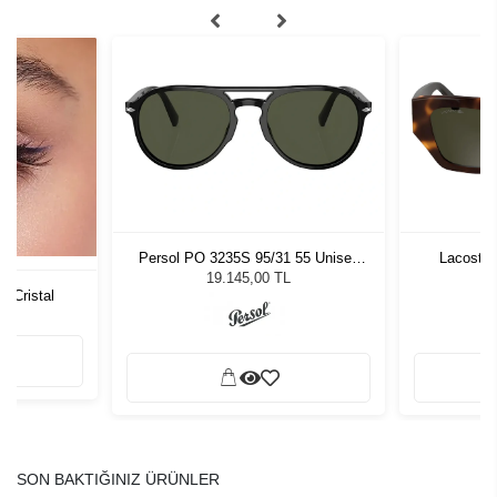
Persol PO 3235S 95/31 55 Unisex
Lacoste
Güneş Gözlüğü
19.145,00 TL
s Cristal
SON BAKTIĞINIZ ÜRÜNLER