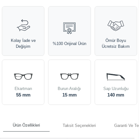
Kolay İade ve
Ömür Boyu
%100 Orijinal Ürün
Değişim
Ücretsiz Bakım
Ekartman
Burun Aralığı
Sap Uzunluğu
55 mm
15 mm
140 mm
Ürün Özellikleri
Taksit Seçenekleri
Garanti Ve Te