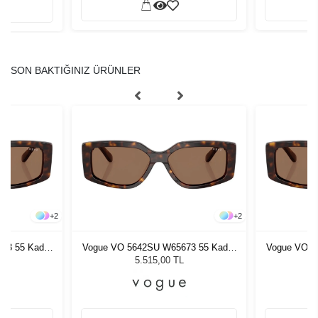
SON BAKTIĞINIZ ÜRÜNLER
+
2
+
2
73 55 Kadın
Vogue VO 5642SU W65673 55 Kadın
Vogue VO 5
ğü
Güneş Gözlüğü
G
5.515,00 TL