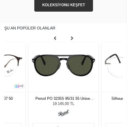
KOLEKSİYONU KEŞFET
ŞU AN POPÜLER OLANLAR
+
2
2907 50
Persol PO 3235S 95/31 55 Unisex
Silhouet
Güneş Gözlüğü
19.145,00 TL