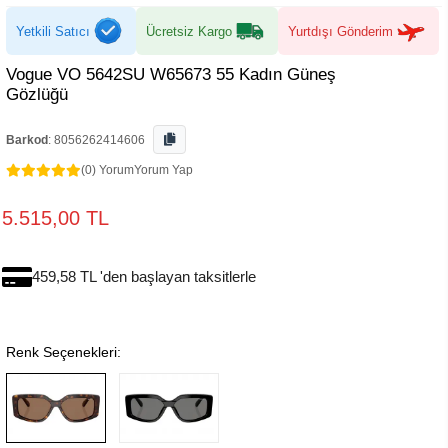
Yetkili Satıcı
Ücretsiz Kargo
Yurtdışı Gönderim
Vogue VO 5642SU W65673 55 Kadın Güneş
Gözlüğü
Barkod
:
8056262414606
(0) Yorum
Yorum Yap
5.515,00 TL
459,58 TL 'den başlayan taksitlerle
Renk Seçenekleri: