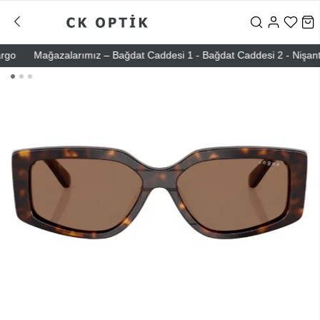
Mağazalarımız – Bağdat Caddesi 1 - Bağdat Caddesi 2 - Nişantaşı – 