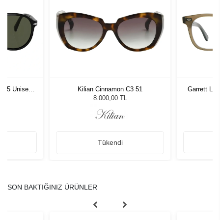
1 55 Unisex
Kilian Cinnamon C3 51
Garrett Le
ğü
L
8.000,00 TL
Tükendi
SON BAKTIĞINIZ ÜRÜNLER