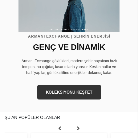
ARMANI EXCHANGE | ŞEHRİN ENERJİSİ
GENÇ VE DİNAMİK
Armani Exchange gözlükleri, modern şehir hayatının hızlı
temposunu çağdaş tasarımlarla yansıtır. Keskin hatlar ve
hafif yapılar, günlük stiline enerjik bir dokunuş katar.
KOLEKSİYONU KEŞFET
ŞU AN POPÜLER OLANLAR