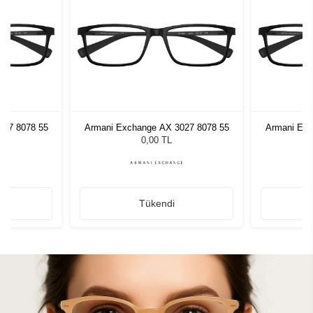
027 8078 55
Armani Exchange AX 3027 8078 55
Armani Exc
0,00 TL
Tükendi