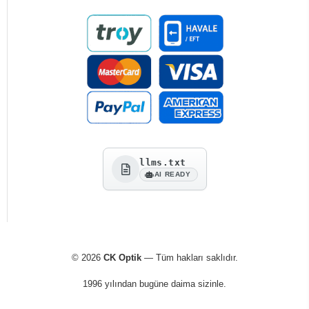
llms.txt
AI READY
© 2026
CK Optik
— Tüm hakları saklıdır.
1996 yılından bugüne daima sizinle.