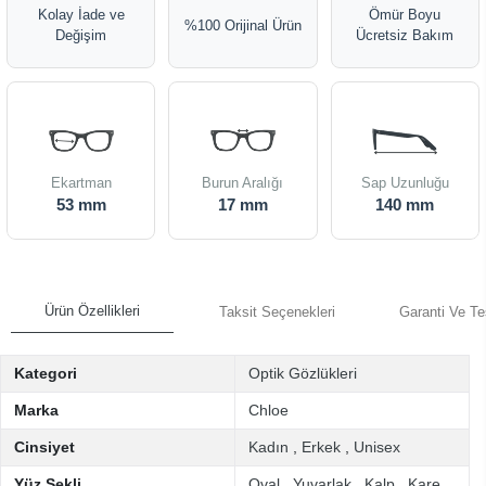
Kolay İade ve
Ömür Boyu
%100 Orijinal Ürün
Değişim
Ücretsiz Bakım
Ekartman
Burun Aralığı
Sap Uzunluğu
53 mm
17 mm
140 mm
Ürün Özellikleri
Taksit Seçenekleri
Garanti Ve Te
Kategori
Optik Gözlükleri
Marka
Chloe
Cinsiyet
Kadın
,
Erkek
,
Unisex
Yüz Şekli
Oval
,
Yuvarlak
,
Kalp
,
Kare