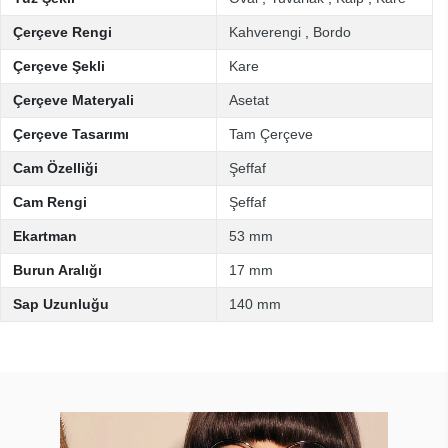
Çerçeve Rengi
Kahverengi
,
Bordo
Çerçeve Şekli
Kare
Çerçeve Materyali
Asetat
Çerçeve Tasarımı
Tam Çerçeve
Cam Özelliği
Şeffaf
Cam Rengi
Şeffaf
Ekartman
53 mm
Burun Aralığı
17 mm
Sap Uzunluğu
140 mm