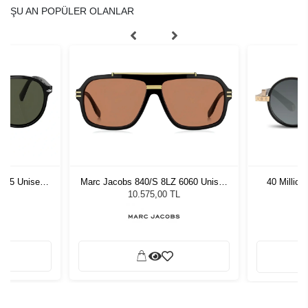
ŞU AN POPÜLER OLANLAR
1 55 Unisex
Marc Jacobs 840/S 8LZ 6060 Unisex
40 Millio
ğü
Güneş Gözlüğü
L
10.575,00 TL