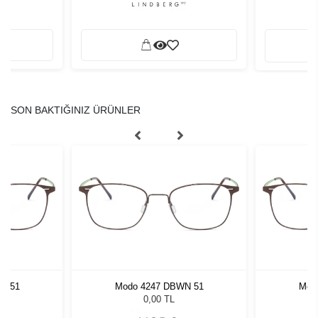
SON BAKTIĞINIZ ÜRÜNLER
N 51
Modo 4247 DBWN 51
Mod
0,00 TL