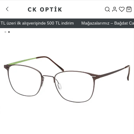
üzeri ilk alışverişinde 500 TL indirim
Mağazalarımız – Bağdat Caddesi