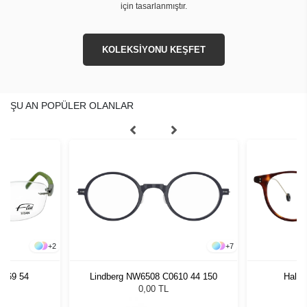
için tasarlanmıştır.
KOLEKSİYONU KEŞFET
ŞU AN POPÜLER OLANLAR
+
2
+
7
. 769 54
Lindberg NW6508 C0610 44 150
Hally
0,00 TL