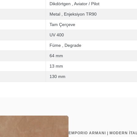
Dikdörtgen
,
Aviator / Pilot
Metal
,
Enjeksiyon TR90
Tam Çerçeve
UV 400
Füme
,
Degrade
64 mm
13 mm
130 mm
EMPORIO ARMANI | MODERN İTA