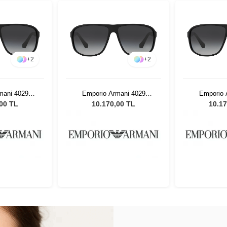
+
2
+
2
mani 4029
Emporio Armani 4029
Emporio 
rkek Güneş
50638G 64 Erkek Güneş
50638G 64
,00 TL
10.170,00 TL
10.17
üğü
Gözlüğü
Gö