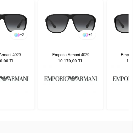
+
2
+
2
Armani 4029
Emporio Armani 4029
Empori
 Erkek Güneş
50638G 64 Erkek Güneş
50638G 
0,00 TL
10.170,00 TL
10.
zlüğü
Gözlüğü