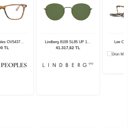
oples OV5437U
Lindberg 8109 SL85 UP 145
Lee Coo
11 54
G
00 TL
41.317,62 TL