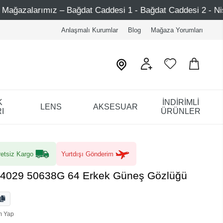
at Caddesi 1 - Bağdat Caddesi 2 - Nişantaşı – Etiler – Ata
Anlaşmalı Kurumlar
Blog
Mağaza Yorumları
K
İNDİRİMLİ
LENS
AKSESUAR
I
ÜRÜNLER
etsiz Kargo
Yurtdışı Gönderim
 4029 50638G 64 Erkek Güneş Gözlüğü
m Yap