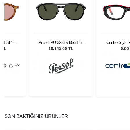
101 SL123
Persol PO 3235S 95/31 55
Centro Style 
5
Unisex Güneş Gözlüğü
9 TL
19.145,00 TL
0,00
SON BAKTIĞINIZ ÜRÜNLER