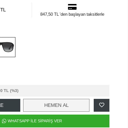
 TL
847,50 TL 'den başlayan taksitlerle
90 TL
(%3)
LE
HEMEN AL
WHATSAPP İLE SİPARİŞ VER