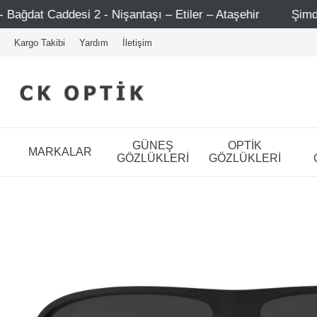
işantaşı – Etiler – Ataşehir
Şimdi Üye ol ! 5000 TL üze
Kargo Takibi
Yardım
İletişim
GÜNEŞ
OPTİK
MARKALAR
GÖZLÜKLERİ
GÖZLÜKLERİ