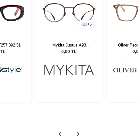
+
6
F257 092 51
Mykita Justus A93
Oliver Pe
Graphite/Sangy 376
10
 TL
0,00 TL
0,