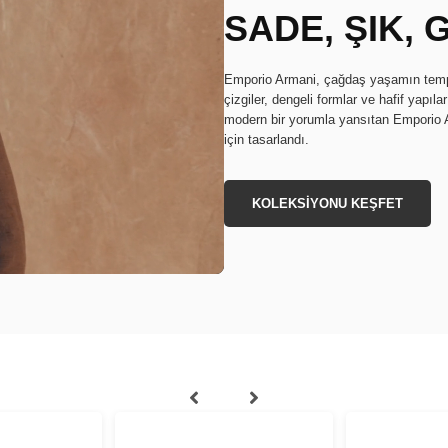
SADE, ŞIK,
Emporio Armani, çağdaş yaşamın tempo
çizgiler, dengeli formlar ve hafif yapıl
modern bir yorumla yansıtan Emporio Ar
için tasarlandı.
KOLEKSİYONU KEŞFET