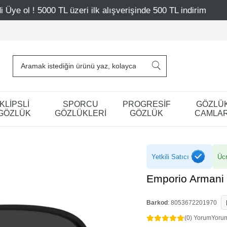
ri ilk alışverişinde 500 TL indirim
Mağazalarımız – Bağd
KLİPSLİ
SPORCU
PROGRESİF
GÖZLÜ
GÖZLÜK
GÖZLÜKLERİ
GÖZLÜK
CAMLAR
Yetkili Satıcı
Ücr
Emporio Armani
Barkod
:
8053672201970
(0) Yorum
Yoru