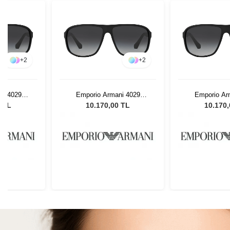
+
2
+
2
ni 4029
Emporio Armani 4029
Emporio Ar
ek Güneş
50638G 64 Erkek Güneş
50638G 64 E
0 TL
10.170,00 TL
10.170
ü
Gözlüğü
Gözl