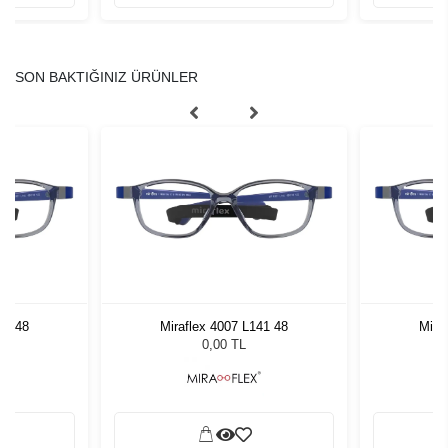
SON BAKTIĞINIZ ÜRÜNLER
41 48
Miraflex 4007 L141 48
Mira
0,00 TL