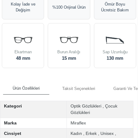
Kolay İade ve
Ömür Boyu
%100 Orijinal Ürün
Değişim
Ücretsiz Bakım
Ekartman
Burun Aralığı
Sap Uzunluğu
48 mm
15 mm
130 mm
Ürün Özellikleri
Taksit Seçenekleri
Garanti Ve Te
Kategori
Optik Gözlükleri
,
Çocuk
Gözlükleri
Marka
Miraflex
Cinsiyet
Kadın
,
Erkek
,
Unisex
,