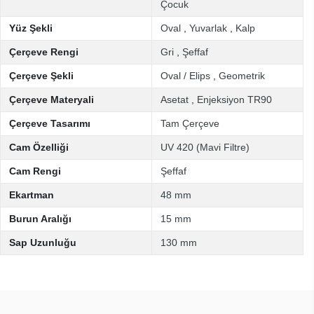
Çocuk
Yüz Şekli
Oval
,
Yuvarlak
,
Kalp
Çerçeve Rengi
Gri
,
Şeffaf
Çerçeve Şekli
Oval / Elips
,
Geometrik
Çerçeve Materyali
Asetat
,
Enjeksiyon TR90
Çerçeve Tasarımı
Tam Çerçeve
Cam Özelliği
UV 420 (Mavi Filtre)
Cam Rengi
Şeffaf
Ekartman
48 mm
Burun Aralığı
15 mm
Sap Uzunluğu
130 mm