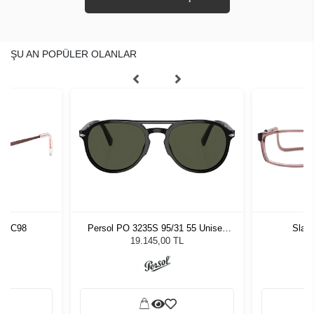
ŞU AN POPÜLER OLANLAR
76 C98
Persol PO 3235S 95/31 55 Unisex
Slas
Güneş Gözlüğü
19.145,00 TL