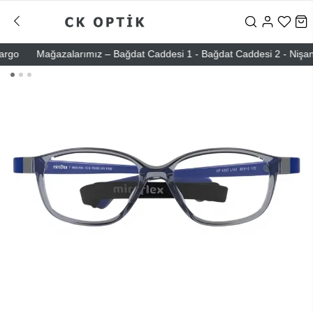
o
Mağazalarımız – Bağdat Caddesi 1 - Bağdat Caddesi 2 - Nişantaşı 