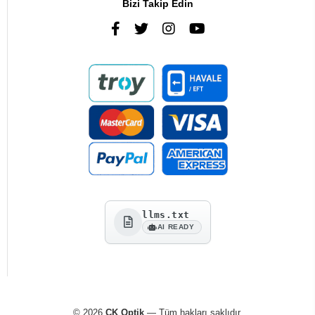
Bizi Takip Edin
llms.txt
AI READY
© 2026
CK Optik
— Tüm hakları saklıdır.