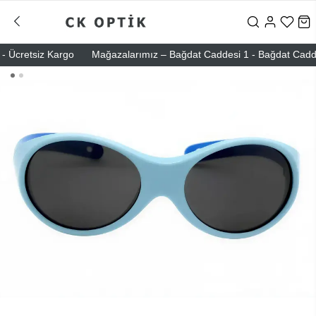
 Ücretsiz Kargo
Mağazalarımız – Bağdat Caddesi 1 - Bağdat Caddesi 2