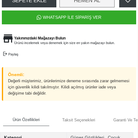
SEPETE EKLE
HEMEN AL
WHATSAPP İLE SİPARİŞ VER
Yakınınızdaki Mağazayı Bulun
Ürünü incelemek veya denemek için size en yakın mağazayı bulun.
Paylaş
Önemli:
Değerli müşterimiz, ürünlerimize deneme sırasında zarar gelmemesi
için güvenlik kilidi takılmıştır. Kilidi açılmış ürünler iade veya
değişime tabi değildir.
Ürün Özellikleri
Taksit Seçenekleri
Garanti Ve Te
Kategori
Güneş Gözlükleri
,
Çocuk