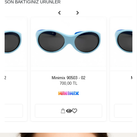
SON BAKTIĞINIZ ÜRÜNLER
- 02
Minimix 90503 - 02
Min
700,00 TL