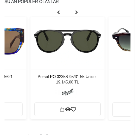
ŞU AN POPÜLER OLANLAR
11 5621
Persol PO 3235S 95/31 55 Unisex
Ki
Güneş Gözlüğü
L
19.145,00 TL