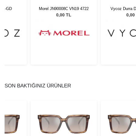
BLK-GD
Morel JN90008C VN19 4722
Vycoz Durra 
GR 50
L
0,00 TL
0,00
SON BAKTIĞINIZ ÜRÜNLER