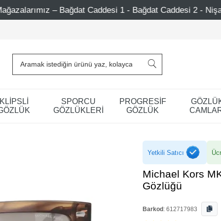
 Caddesi 1 - Bağdat Caddesi 2 - Nişantaşı – Etiler – Ataşeh
KLİPSLİ
SPORCU
PROGRESİF
GÖZLÜ
GÖZLÜK
GÖZLÜKLERİ
GÖZLÜK
CAMLAR
Yetkili Satıcı
Ücr
Michael Kors M
Gözlüğü
Barkod
:
612717983