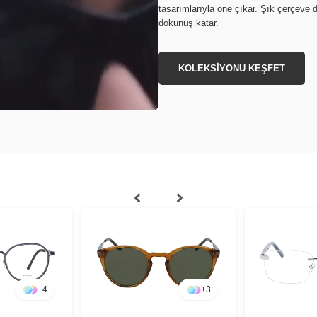
tasarımlarıyla öne çıkar. Şık çerçeve d
dokunuş katar.
KOLEKSİYONU KEŞFET
+
4
+
3