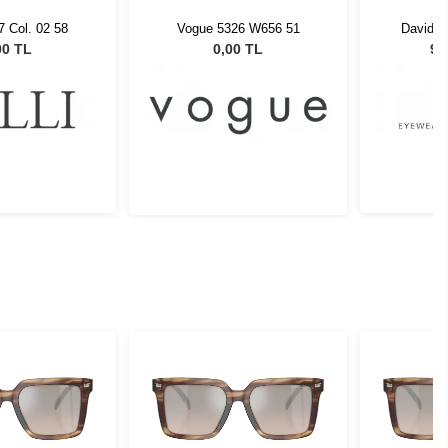
77 Col. 02 58
Vogue 5326 W656 51
David 
DUA/08 -
00 TL
0,00 TL
9.