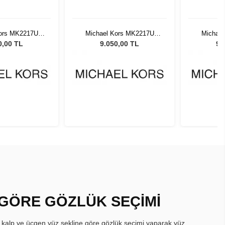
Kors MK2217U
Michael Kors MK2217U
Michae
 Kadın Güneş
39776I 55 Kadın Güneş
39776I 
0,00 TL
9.050,00 TL
9.
zlüğü
Gözlüğü
 GÖRE GÖZLÜK SEÇİMİ
, kalp ve üçgen yüz şekline göre gözlük seçimi yaparak yüz