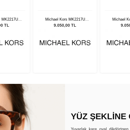
s MK2217U
Michael Kors MK2217U
Michael 
adın Güneş
39776I 55 Kadın Güneş
39776I 55
00 TL
9.050,00 TL
9.05
üğü
Gözlüğü
Gö
YÜZ ŞEKLİNE
Yuvarlak, kare, oval, dikdörtgen