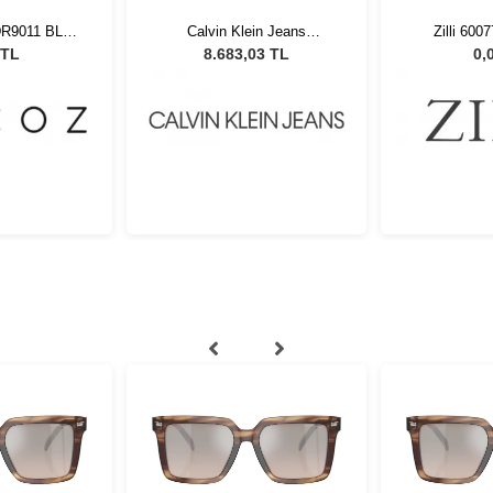
DR9011 BLK-
Calvin Klein Jeans
Zilli 600
-20
20705SN-235 Dark Tort
 TL
8.683,03 TL
0,
Unisex Güneş Gözlüğü