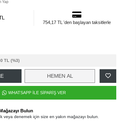
m Yap
TL
754,17 TL 'den başlayan taksitlerle
50 TL
(%3)
LE
HEMEN AL
WHATSAPP İLE SİPARİŞ VER
 Mağazayı Bulun
k veya denemek için size en yakın mağazayı bulun.