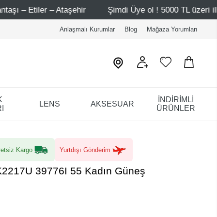
ir
Şimdi Üye ol ! 5000 TL üzeri ilk alışverişinde 500 TL
Anlaşmalı Kurumlar
Blog
Mağaza Yorumları
K
İNDİRİMLİ
LENS
AKSESUAR
I
ÜRÜNLER
etsiz Kargo
Yurtdışı Gönderim
K2217U 39776I 55 Kadın Güneş