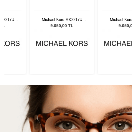
MK2217U
Michael Kors MK2217U
Michael Kor
ın Güneş
39776I 55 Kadın Güneş
39776I 55 K
 TL
9.050,00 TL
9.050,
ü
Gözlüğü
Gözl