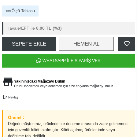
Ölçü Tablosu
Havale/EFT ile
0,00 TL
(%3)
SEPETE EKLE
HEMEN AL
WHATSAPP İLE SİPARİŞ VER
Yakınınızdaki Mağazayı Bulun
Ürünü incelemek veya denemek için size en yakın mağazayı bulun.
Paylaş
Önemli:
Değerli müşterimiz, ürünlerimize deneme sırasında zarar gelmemesi
için güvenlik kilidi takılmıştır. Kilidi açılmış ürünler iade veya
değişime tabi değildir.