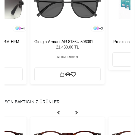
+
4
+
3
t I BM-HFM-
Giorgio Armani AR 8186U 506081 - 52
Precision 1 
Unisex Güneş Gözlüğü
21.430,00 TL
SON BAKTIĞINIZ ÜRÜNLER