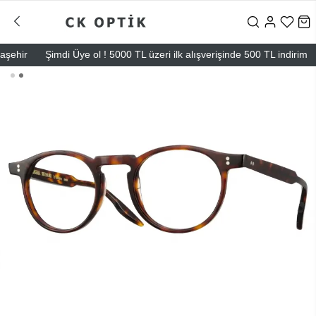
ir
Şimdi Üye ol ! 5000 TL üzeri ilk alışverişinde 500 TL indirim
Ma