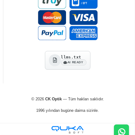
llms.txt
AI READY
© 2026
CK Optik
— Tüm hakları saklıdır.
1996 yılından bugüne daima sizinle.