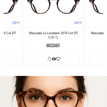
+
2
+
2
3176 Col DT
Massada Le Locataire 3176 Col DT
Massada Le
0,00 TL