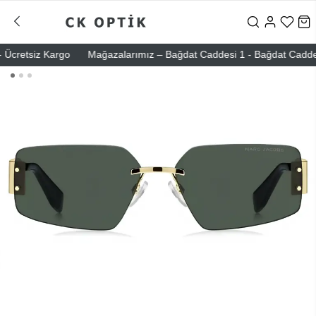
cretsiz Kargo
Mağazalarımız – Bağdat Caddesi 1 - Bağdat Caddesi 2 -