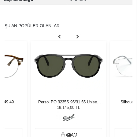
ŞU AN POPÜLER OLANLAR
5749 49
Persol PO 3235S 95/31 55 Unisex
Silhouet
Güneş Gözlüğü
19.145,00 TL