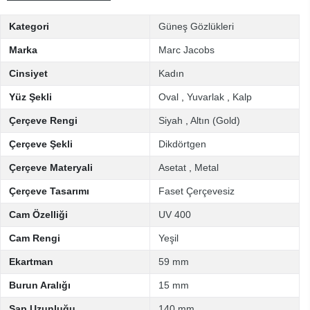
Kategori
Güneş Gözlükleri
Marka
Marc Jacobs
Cinsiyet
Kadın
Yüz Şekli
Oval
,
Yuvarlak
,
Kalp
Çerçeve Rengi
Siyah
,
Altın (Gold)
Çerçeve Şekli
Dikdörtgen
Çerçeve Materyali
Asetat
,
Metal
Çerçeve Tasarımı
Faset Çerçevesiz
Cam Özelliği
UV 400
Cam Rengi
Yeşil
Ekartman
59 mm
Burun Aralığı
15 mm
Sap Uzunluğu
140 mm