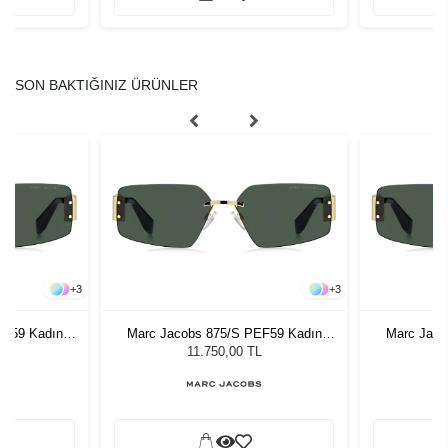
SON BAKTIĞINIZ ÜRÜNLER
+
3
+
3
EF59 Kadın
Marc Jacobs 875/S PEF59 Kadın
Marc Jaco
ğü
Güneş Gözlüğü
G
L
11.750,00 TL