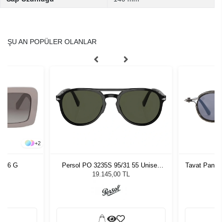
ŞU AN POPÜLER OLANLAR
+
2
F 56 G
Persol PO 3235S 95/31 55 Unisex
Tavat Panto
Güneş Gözlüğü
19.145,00 TL