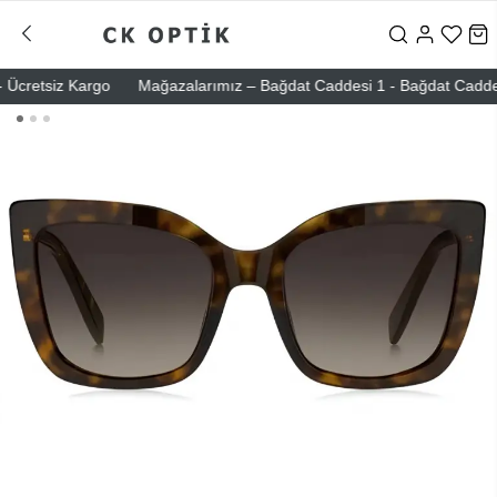
cretsiz Kargo
Mağazalarımız – Bağdat Caddesi 1 - Bağdat Caddesi 2 -