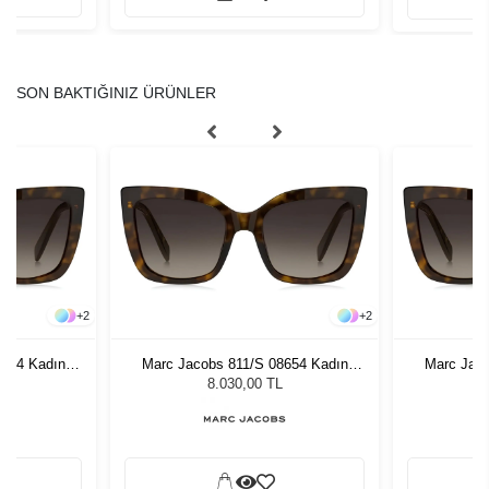
SON BAKTIĞINIZ ÜRÜNLER
+
2
+
2
8654 Kadın
Marc Jacobs 811/S 08654 Kadın
Marc Jaco
ğü
Güneş Gözlüğü
G
8.030,00 TL