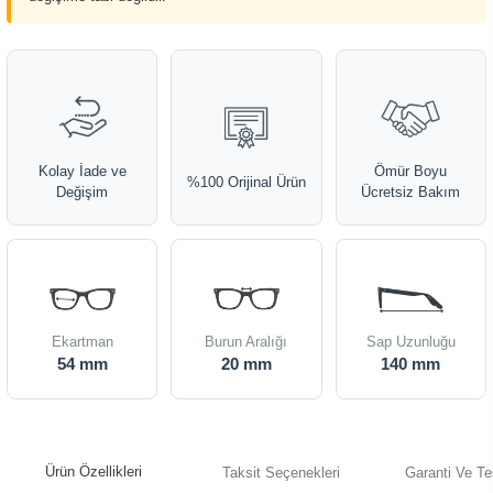
Kolay İade ve
Ömür Boyu
%100 Orijinal Ürün
Değişim
Ücretsiz Bakım
Ekartman
Burun Aralığı
Sap Uzunluğu
54 mm
20 mm
140 mm
Ürün Özellikleri
Taksit Seçenekleri
Garanti Ve Te