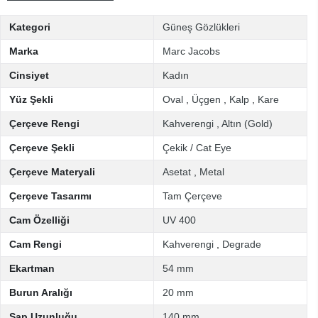
Kategori
Güneş Gözlükleri
Marka
Marc Jacobs
Cinsiyet
Kadın
Yüz Şekli
Oval
,
Üçgen
,
Kalp
,
Kare
Çerçeve Rengi
Kahverengi
,
Altın (Gold)
Çerçeve Şekli
Çekik / Cat Eye
Çerçeve Materyali
Asetat
,
Metal
Çerçeve Tasarımı
Tam Çerçeve
Cam Özelliği
UV 400
Cam Rengi
Kahverengi
,
Degrade
Ekartman
54 mm
Burun Aralığı
20 mm
Sap Uzunluğu
140 mm