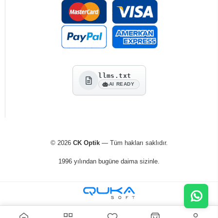
llms.txt
AI READY
© 2026
CK Optik
— Tüm hakları saklıdır.
1996 yılından bugüne daima sizinle.