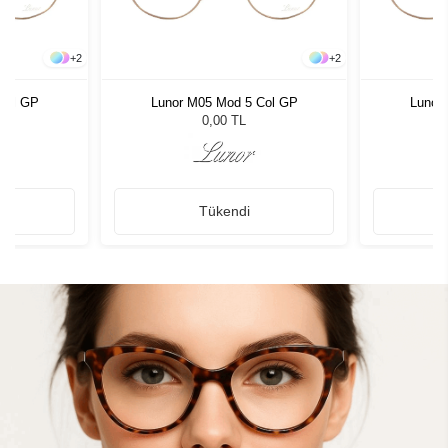
+
2
+
2
Col GP
Lunor M05 Mod 5 Col GP
Lunor
0,00 TL
Tükendi