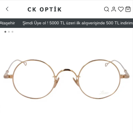
şehir
Şimdi Üye ol ! 5000 TL üzeri ilk alışverişinde 500 TL indirim