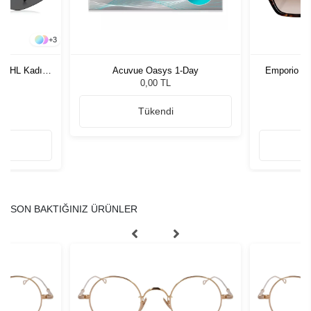
+
3
R RHL Kadın
Acuvue Oasys 1-Day
Emporio A
ğü
Kadı
L
0,00 TL
Tükendi
SON BAKTIĞINIZ ÜRÜNLER