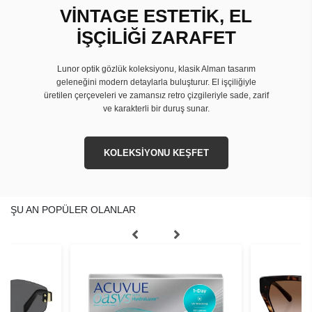
VİNTAGE ESTETİK, EL
İŞÇİLİĞİ ZARAFET
Lunor optik gözlük koleksiyonu, klasik Alman tasarım
geleneğini modern detaylarla buluşturur. El işçiliğiyle
üretilen çerçeveleri ve zamansız retro çizgileriyle sade, zarif
ve karakterli bir duruş sunar.
KOLEKSİYONU KEŞFET
ŞU AN POPÜLER OLANLAR