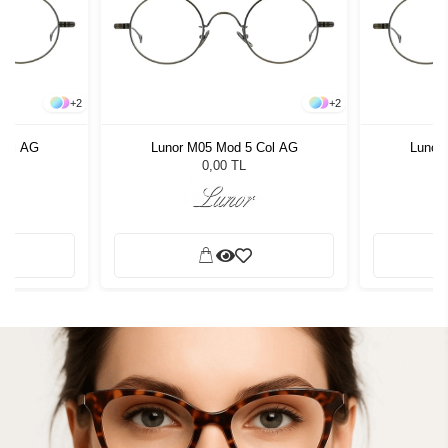
+
2
+
2
Col AG
Lunor M05 Mod 5 Col AG
Lunor
0,00 TL