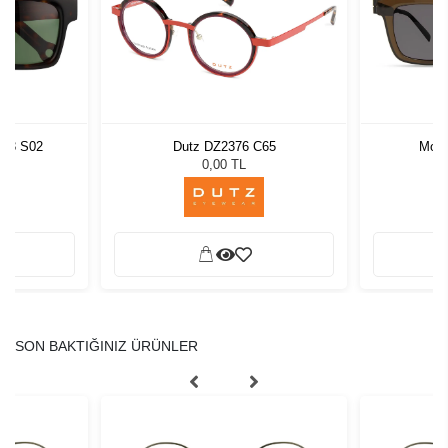
923 S02
Dutz DZ2376 C65
Modo
L
0,00 TL
SON BAKTIĞINIZ ÜRÜNLER