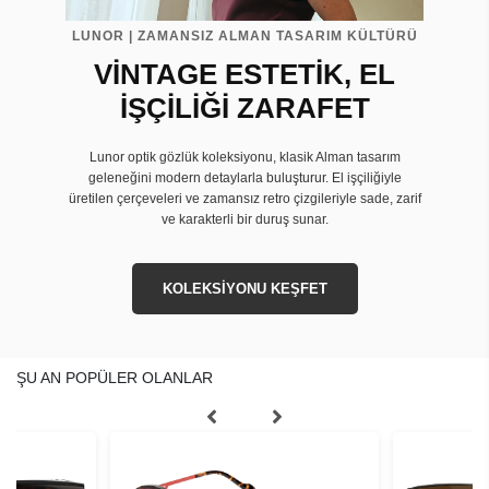
LUNOR | ZAMANSIZ ALMAN TASARIM KÜLTÜRÜ
VİNTAGE ESTETİK, EL
İŞÇİLİĞİ ZARAFET
Lunor optik gözlük koleksiyonu, klasik Alman tasarım
geleneğini modern detaylarla buluşturur. El işçiliğiyle
üretilen çerçeveleri ve zamansız retro çizgileriyle sade, zarif
ve karakterli bir duruş sunar.
KOLEKSİYONU KEŞFET
ŞU AN POPÜLER OLANLAR