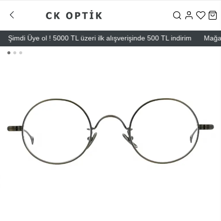
Şimdi Üye ol ! 5000 TL üzeri ilk alışverişinde 500 TL indirim
Mağazala