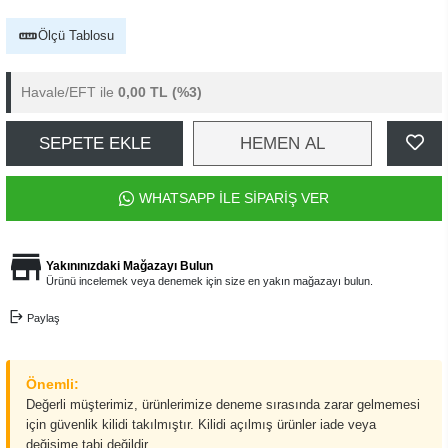
Ölçü Tablosu
Havale/EFT ile
0,00 TL
(%3)
SEPETE EKLE
HEMEN AL
WHATSAPP İLE SİPARİŞ VER
Yakınınızdaki Mağazayı Bulun
Ürünü incelemek veya denemek için size en yakın mağazayı bulun.
Paylaş
Önemli:
Değerli müşterimiz, ürünlerimize deneme sırasında zarar gelmemesi
için güvenlik kilidi takılmıştır. Kilidi açılmış ürünler iade veya
değişime tabi değildir.