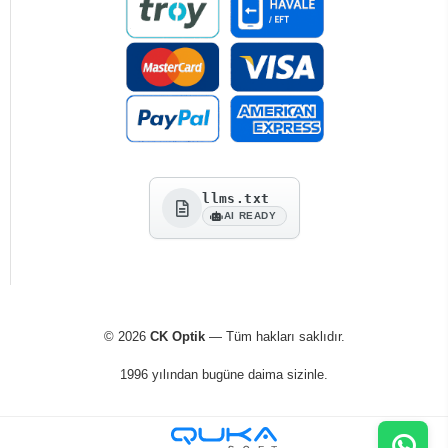
llms.txt
AI READY
© 2026
CK Optik
— Tüm hakları saklıdır.
1996 yılından bugüne daima sizinle.