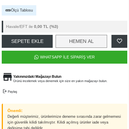
Ölçü Tablosu
Havale/EFT ile
0,00 TL
(%3)
SEPETE EKLE
HEMEN AL
WHATSAPP İLE SİPARİŞ VER
Yakınınızdaki Mağazayı Bulun
Ürünü incelemek veya denemek için size en yakın mağazayı bulun.
Paylaş
Önemli:
Değerli müşterimiz, ürünlerimize deneme sırasında zarar gelmemesi
için güvenlik kilidi takılmıştır. Kilidi açılmış ürünler iade veya
değişime tabi değildir.