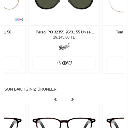
+
3
051 50
Persol PO 3235S 95/31 55 Unisex
Tom Fo
Güneş Gözlüğü
19.145,00 TL
SON BAKTIĞINIZ ÜRÜNLER