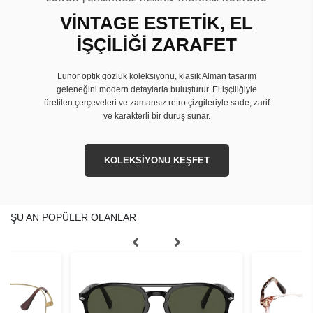
VİNTAGE ESTETİK, EL
İŞÇİLİĞİ ZARAFET
Lunor optik gözlük koleksiyonu, klasik Alman tasarım
geleneğini modern detaylarla buluşturur. El işçiliğiyle
üretilen çerçeveleri ve zamansız retro çizgileriyle sade, zarif
ve karakterli bir duruş sunar.
KOLEKSİYONU KEŞFET
ŞU AN POPÜLER OLANLAR