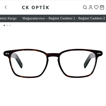
siz Kargo
Mağazalarımız – Bağdat Caddesi 1 - Bağdat Caddesi 2 - Niş