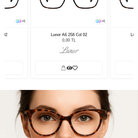
+
6
+
6
l 02
Lunor A6 258 Col 02
Lun
0,00 TL