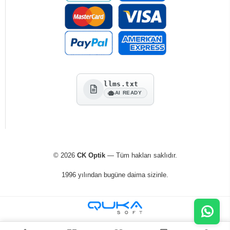
llms.txt
AI READY
© 2026
CK Optik
— Tüm hakları saklıdır.
1996 yılından bugüne daima sizinle.