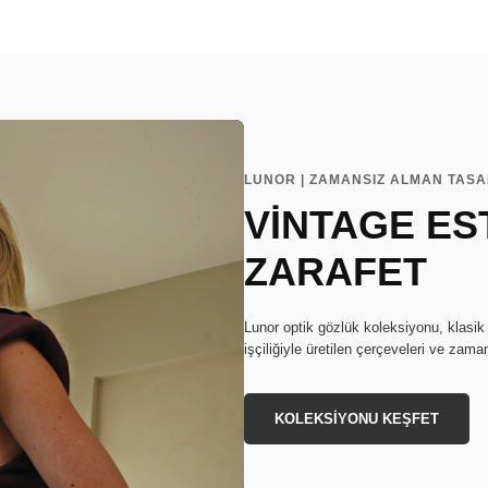
LUNOR | ZAMANSIZ ALMAN TAS
VİNTAGE EST
ZARAFET
Lunor optik gözlük koleksiyonu, klasik
işçiliğiyle üretilen çerçeveleri ve zaman
KOLEKSİYONU KEŞFET