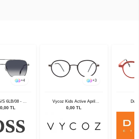
+
4
+
3
/S 6LB/08 - 58
Vycoz Kids Active April
Dut
üneş Gözlüğü
GOL 44-20 135
0,00 TL
0,00 TL