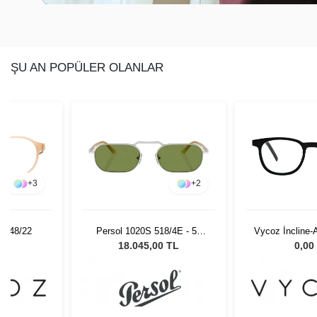
ŞU AN POPÜLER OLANLAR
+
3
+
2
IN 48/22
Persol 1020S 518/4E - 57
Vycoz İncline
Erkek Güneş Gözlüğü
50-
L
18.045,00 TL
0,00