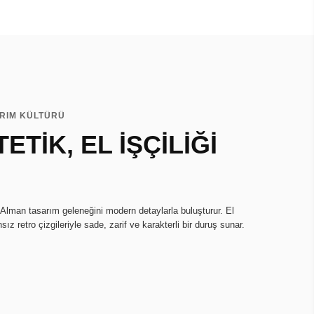
ARIM KÜLTÜRÜ
ETİK, EL İŞÇİLİĞİ
 Alman tasarım geleneğini modern detaylarla buluşturur. El
sız retro çizgileriyle sade, zarif ve karakterli bir duruş sunar.