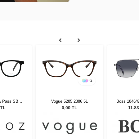
+
2
-A Pass SBLK
Vogue 5285 2386 51
Boss 1846/G
19
Unisex G
 TL
0,00 TL
11.83