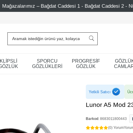
ğdat Caddesi 1 - Bağdat Caddesi 2 - Nişantaşı – Etiler – A
KLİPSLİ
SPORCU
PROGRESİF
GÖZLÜ
GÖZLÜK
GÖZLÜKLERİ
GÖZLÜK
CAMLAR
Yetkili Satıcı
Ücr
Lunor A5 Mod 2
Barkod
:
8683011800443
(0) Yorum
Yoru