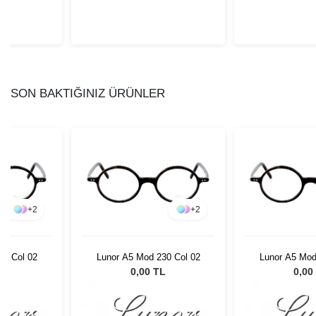
SON BAKTIĞINIZ ÜRÜNLER
+
2
+
2
30 Col 02
Lunor A5 Mod 230 Col 02
Lunor A5 Mod
L
0,00 TL
0,00