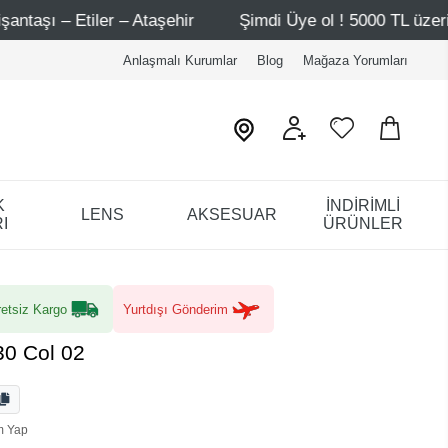
taşehir
Şimdi Üye ol ! 5000 TL üzeri ilk alışverişinde 50
Anlaşmalı Kurumlar
Blog
Mağaza Yorumları
K
İNDİRİMLİ
LENS
AKSESUAR
I
ÜRÜNLER
etsiz Kargo
Yurtdışı Gönderim
30 Col 02
m Yap