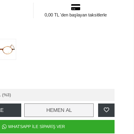
0,00 TL 'den başlayan taksitlerle
L
(%3)
LE
HEMEN AL
WHATSAPP İLE SİPARİŞ VER