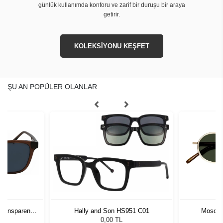
günlük kullanımda konforu ve zarif bir duruşu bir araya
getirir.
KOLEKSİYONU KEŞFET
ŞU AN POPÜLER OLANLAR
Transparent
Hally and Son HS951 C01
Moscot
Bro
L
0,00 TL