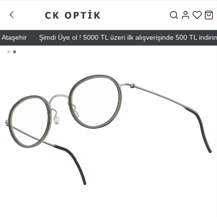
şehir
Şimdi Üye ol ! 5000 TL üzeri ilk alışverişinde 500 TL indirim