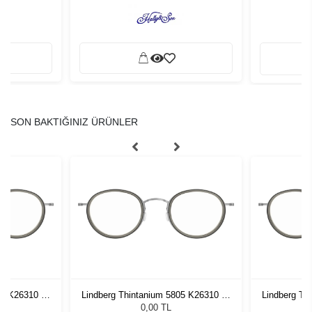
SON BAKTIĞINIZ ÜRÜNLER
05 K26310 46
Lindberg Thintanium 5805 K26310 46
Lindberg Th
140
0,00 TL