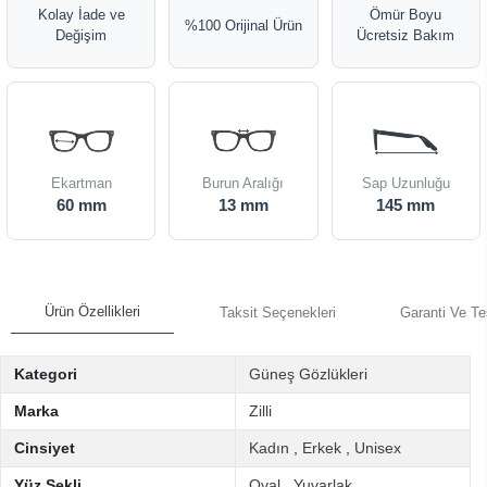
Kolay İade ve
Ömür Boyu
%100 Orijinal Ürün
Değişim
Ücretsiz Bakım
Ekartman
Burun Aralığı
Sap Uzunluğu
60 mm
13 mm
145 mm
Ürün Özellikleri
Taksit Seçenekleri
Garanti Ve Te
Kategori
Güneş Gözlükleri
Marka
Zilli
Cinsiyet
Kadın
,
Erkek
,
Unisex
Yüz Şekli
Oval
,
Yuvarlak