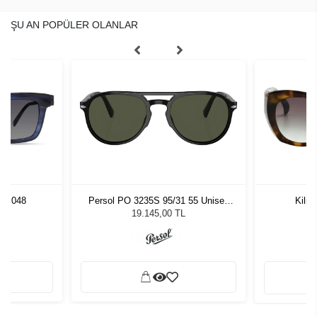
ŞU AN POPÜLER OLANLAR
UE 048
Persol PO 3235S 95/31 55 Unisex
Kili
Güneş Gözlüğü
L
19.145,00 TL