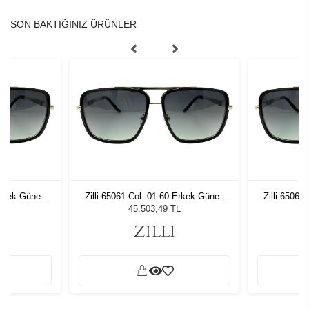
SON BAKTIĞINIZ ÜRÜNLER
 Erkek Güneş
Zilli 65061 Col. 01 60 Erkek Güneş
Zilli 65061
Gözlüğü
L
45.503,49 TL