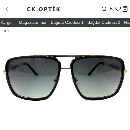
rgo
Mağazalarımız – Bağdat Caddesi 1 - Bağdat Caddesi 2 - Nişantaş