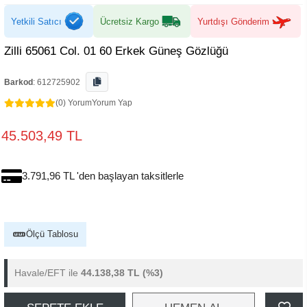
Yetkili Satıcı
Ücretsiz Kargo
Yurtdışı Gönderim
Zilli 65061 Col. 01 60 Erkek Güneş Gözlüğü
Barkod
:
612725902
(0) Yorum
Yorum Yap
45.503,49 TL
3.791,96 TL 'den başlayan taksitlerle
Ölçü Tablosu
Havale/EFT ile
44.138,38 TL
(%3)