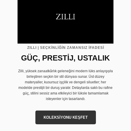
ZILLI | SEÇKİNLİĞİN ZAMANSIZ İFADESİ
GÜÇ, PRESTİJ, USTALIK
Zilli, yüksek zanaatkârlık geleneğini modern lüks anlayışıyla
birleştiren seçkin bir stil dünyası sunar. Üst düzey
materyaller, kusursuz işçilik ve dengeli siluetler; her
modelde prestijli bir duruş yaratır. Detaylarda saklı bu rafine
güç, stilini sessiz ama etkileyici bir lüksle tamamlamak
isteyenler için tasarlandı.
KOLEKSİYONU KEŞFET