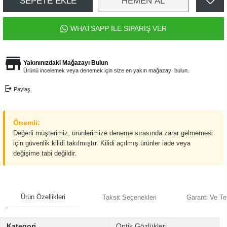
SEPETE EKLE
HEMEN AL
WHATSAPP İLE SİPARİŞ VER
Yakınınızdaki Mağazayı Bulun
Ürünü incelemek veya denemek için size en yakın mağazayı bulun.
Paylaş
Önemli:
Değerli müşterimiz, ürünlerimize deneme sırasında zarar gelmemesi
için güvenlik kilidi takılmıştır. Kilidi açılmış ürünler iade veya
değişime tabi değildir.
Ürün Özellikleri
Taksit Seçenekleri
Garanti Ve Te
Kategori
Optik Gözlükleri