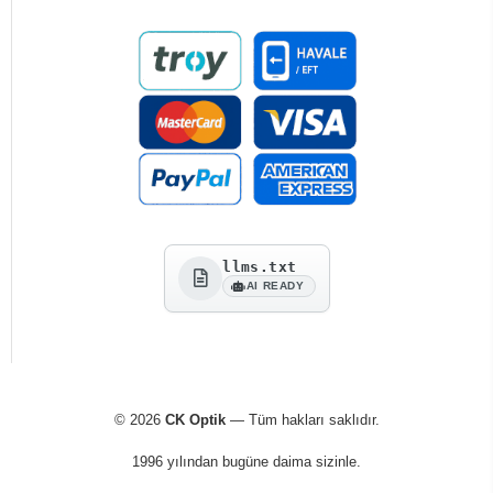
llms.txt
AI READY
© 2026
CK Optik
— Tüm hakları saklıdır.
1996 yılından bugüne daima sizinle.