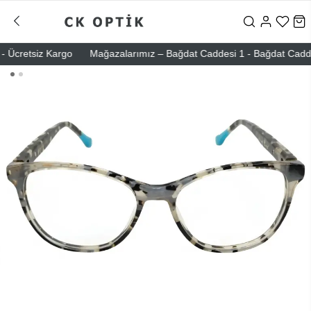
Ücretsiz Kargo
Mağazalarımız – Bağdat Caddesi 1 - Bağdat Caddesi 2 