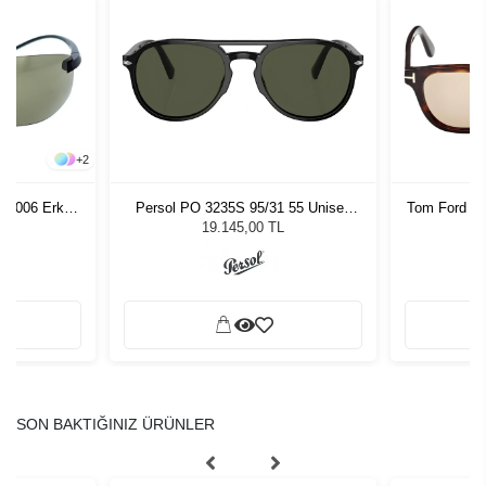
+
2
553006 Erkek
Persol PO 3235S 95/31 55 Unisex
Tom Ford F
ğü
Güneş Gözlüğü
L
19.145,00 TL
SON BAKTIĞINIZ ÜRÜNLER