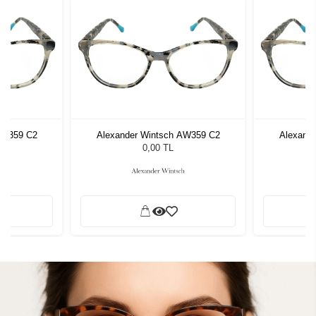
AW359 C2
Alexander Wintsch AW359 C2
Alexand
0,00 TL