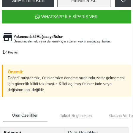
SEPETE EKLE
HEMEN AL
WHATSAPP İLE SİPARİŞ VER
Yakınınızdaki Mağazayı Bulun
Ürünü incelemek veya denemek için size en yakın mağazayı bulun.
Paylaş
Önemli:
Değerli müşterimiz, ürünlerimize deneme sırasında zarar gelmemesi
için güvenlik kilidi takılmıştır. Kilidi açılmış ürünler iade veya
değişime tabi değildir.
Ürün Özellikleri
Taksit Seçenekleri
Garanti Ve Te
Kategori
Optik Gözlükleri