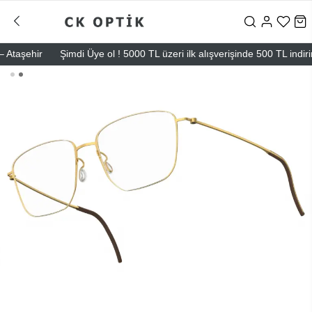
aşehir
Şimdi Üye ol ! 5000 TL üzeri ilk alışverişinde 500 TL indirim