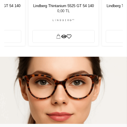
25 GT 54 140
Lindberg Thintanium 5525 GT 54 140
Lindberg Th
0,00 TL