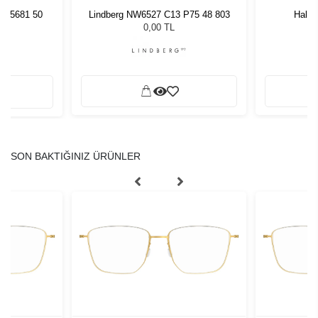
74 5681 50
Hally
Lindberg NW6527 C13 P75 48 803
0,00 TL
SON BAKTIĞINIZ ÜRÜNLER