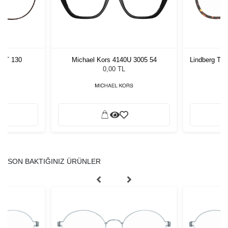
0 GT 130
Michael Kors 4140U 3005 54
Lindberg Th
0,00 TL
SON BAKTIĞINIZ ÜRÜNLER