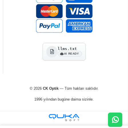
llms.txt
AI READY
© 2026
CK Optik
— Tüm hakları saklıdır.
1996 yılından bugüne daima sizinle.