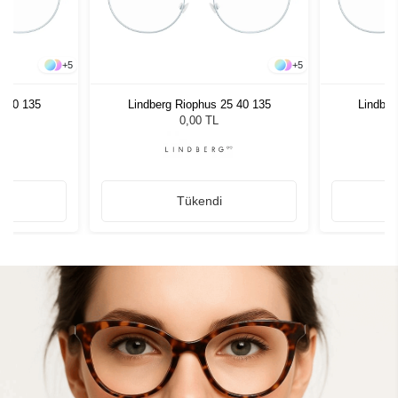
+
5
+
5
5 40 135
Lindberg Riophus 25 40 135
Lindber
0,00 TL
Tükendi